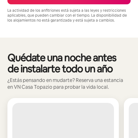
La actividad de los anfitriones está sujeta a las leyes y restricciones
aplicables, que pueden cambiar con el tiempo. La disponibilidad de
los alojamientos no está garantizada y está sujeta a cambios.
Podrías ganar HNL11224 al mes
Quédate una noche antes
Mostrando 0 de 0 elementos
de instalarte todo un año
¿Estás pensando en mudarte? Reserva una estancia
en VN Casa Topazio para probar la vida local.