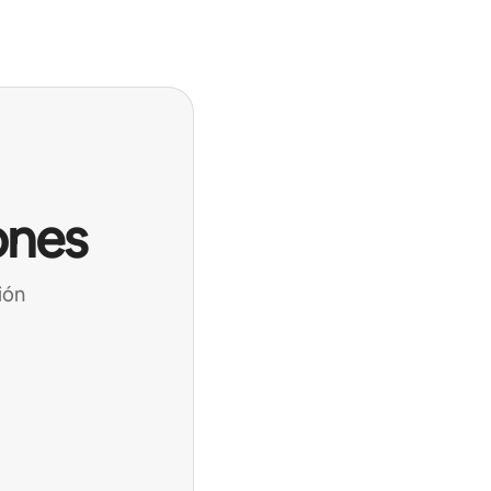
ones
ión