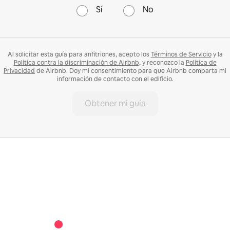
Sí
No
Al solicitar esta guía para anfitriones, acepto los
Términos de Servicio
y la
Política contra la discriminación de Airbnb,
y reconozco la
Política de
Privacidad
de Airbnb. Doy mi consentimiento para que Airbnb comparta mi
información de contacto con el edificio.
Obtener mi guía