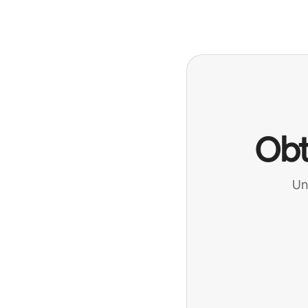
Obt
Un