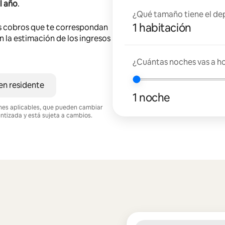
l año
.
¿Qué tamaño tiene el de
1 habitación
s cobros que te correspondan
en la estimación de los ingresos
¿Cuántas noches vas a h
en residente
1 noche
ciones aplicables, que pueden cambiar
antizada y está sujeta a cambios.