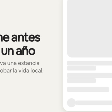
e antes
 un año
va una estancia
bar la vida local.