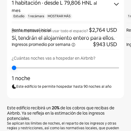
1 habitación
· desde L 79,806 HNL
al
mes
Estudio
1 recámara
MOSTRAR MÁS
1
$2,764 USD
Renta mensual inicial
Re
¿Los huéspedes podrán usar todo el espacio?
Sí, tendrán el alojamiento entero para ellos.
$943 USD
Ingresos promedio por
semana
In
¿Cuántas noches vas a hospedar en Airbnb?
1 noche
Este edificio te permite hospedar hasta 90 noches al año
Este edificio recibirá un
20%
de los cobros que recibas de
Airbnb. Ya se refleja en la estimación de los ingresos
potenciales.
Se aplican los límites de noches, el reparto de los ingresos y otras
reglas y restricciones, así como las normativas locales, que pueden