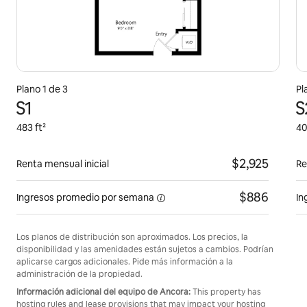
Plano 1 de 3
Pl
S1
S
483 ft²
40
$2,925
Renta mensual inicial
Re
$886
Ingresos promedio por
semana
In
Los planos de distribución son aproximados. Los precios, la
disponibilidad y las amenidades están sujetos a cambios. Podrían
aplicarse cargos adicionales. Pide más información a la
administración de la propiedad.
Información adicional del equipo de Ancora:
This property has
hosting rules and lease provisions that may impact your hosting