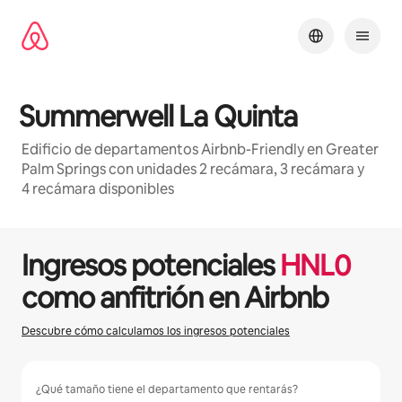
Ir
al
contenido
Summerwell La Quinta
Edificio de departamentos Airbnb-Friendly en Greater
Palm Springs con unidades 2 recámara, 3 recámara y
4 recámara disponibles
1 / 27
Mostrando 0 de 0 elementos
Ingresos potenciales
HNL
0
como anfitrión en Airbnb
Descubre cómo calculamos los ingresos potenciales
¿Qué tamaño tiene el departamento que rentarás?