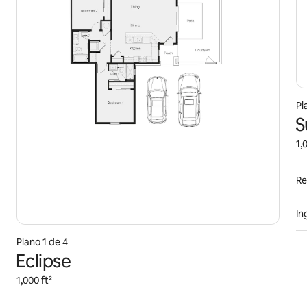
Pl
S
1,
Re
In
Plano 1 de 4
Eclipse
1,000 ft²