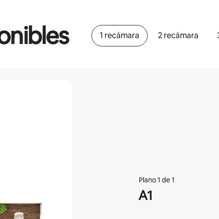
onibles
1 recámara
2 recámara
Plano 1 de 1
A1