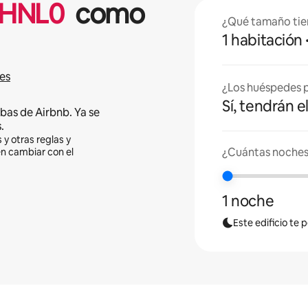
HNL
0
como
¿Qué tamaño tie
1 habitación
es
¿Los huéspedes p
Sí, tendrán e
bas de Airbnb. Ya se
.
 y otras reglas y
¿Cuántas noches
en cambiar con el
1 noche
Este edificio te