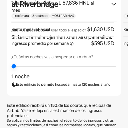
at Riverbridge
1 habitación
· desde L 57,836 HNL
al
mes
1 recámara
2 recámara
MOSTRAR MÁS
1
$1,630 USD
Renta mensual inicial
Re
¿Los huéspedes podrán usar todo el espacio?
Sí, tendrán el alojamiento entero para ellos.
$595 USD
Ingresos promedio por
semana
In
¿Cuántas noches vas a hospedar en Airbnb?
1 noche
Este edificio te permite hospedar hasta 120 noches al año
Este edificio recibirá un
15%
de los cobros que recibas de
Airbnb. Ya se refleja en la estimación de los ingresos
potenciales.
Se aplican los límites de noches, el reparto de los ingresos y otras
reglas y restricciones, así como las normativas locales, que pueden