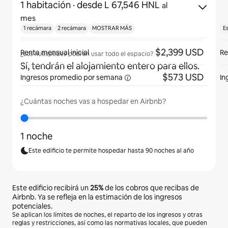
1 habitación
· desde L 67,546 HNL
al
mes
1 recámara
2 recámara
MOSTRAR MÁS
E
$2,399 USD
Renta mensual inicial
Re
¿Los huéspedes podrán usar todo el espacio?
Sí, tendrán el alojamiento entero para ellos.
$573 USD
Ingresos promedio por
semana
In
¿Cuántas noches vas a hospedar en Airbnb?
1 noche
Este edificio te permite hospedar hasta 90 noches al año
Este edificio recibirá un
25%
de los cobros que recibas de
Airbnb. Ya se refleja en la estimación de los ingresos
potenciales.
Se aplican los límites de noches, el reparto de los ingresos y otras
reglas y restricciones, así como las normativas locales, que pueden