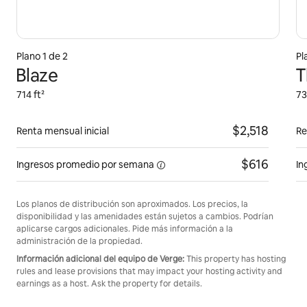
Plano 1 de 2
Pl
Blaze
T
714 ft²
73
$2,518
Renta mensual inicial
Re
$616
Ingresos promedio por
semana
In
Los planos de distribución son aproximados. Los precios, la
disponibilidad y las amenidades están sujetos a cambios. Podrían
aplicarse cargos adicionales. Pide más información a la
administración de la propiedad.
Información adicional del equipo de Verge:
This property has hosting
rules and lease provisions that may impact your hosting activity and
earnings as a host. Ask the property for details.