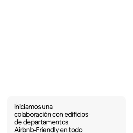
Iniciamos una colaboración con edificios 
Iniciamos una
colaboración
con
edificios
de departamentos
Airbnb-Friendly en todo