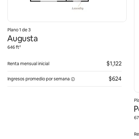
Plano 1 de 3
Augusta
646 ft²
$1,122
Renta mensual inicial
$624
Ingresos promedio por
semana
Pl
P
67
Re