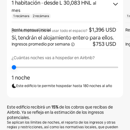
1 habitación
· desde L 30,083 HNL
al
mes
1 recámara
2 recámara
1
$1,396 USD
Renta mensual inicial
Re
¿Los huéspedes podrán usar todo el espacio?
Sí, tendrán el alojamiento entero para ellos.
$753 USD
Ingresos promedio por
semana
In
¿Cuántas noches vas a hospedar en Airbnb?
1 noche
Este edificio te permite hospedar hasta 180 noches al año
Este edificio recibirá un
15%
de los cobros que recibas de
Airbnb. Ya se refleja en la estimación de los ingresos
potenciales.
Se aplican los límites de noches, el reparto de los ingresos y otras
reglas y restricciones, así como las normativas locales, que pueden