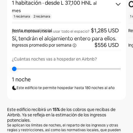
C
1 habitación
· desde L 37,100 HNL
al
mes
1 recámara
2 recámara
1
$1,285 USD
Renta mensual inicial
Re
¿Los huéspedes podrán usar todo el espacio?
Sí, tendrán el alojamiento entero para ellos.
$556 USD
Ingresos promedio por
semana
In
¿Cuántas noches vas a hospedar en Airbnb?
1 noche
Este edificio te permite hospedar hasta 180 noches al año
Este edificio recibirá un
15%
de los cobros que recibas de
Airbnb. Ya se refleja en la estimación de los ingresos
potenciales.
Se aplican los límites de noches, el reparto de los ingresos y otras
reglas y restricciones, así como las normativas locales, que pueden