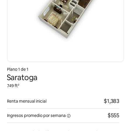
Plano 1 de 1
Saratoga
749 ft²
$1,383
Renta mensual inicial
$555
Ingresos promedio por
semana