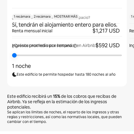
1 recámara
2 recámara
MOSTRAR MÁS
1
¿Los huéspedes podrán usar todo el espacio?
Sí, tendrán el alojamiento entero para ellos.
$1,217 USD
Renta mensual inicial
Re
$592 USD
Ingresos promedio por
semana
In
¿Cuántas noches vas a hospedar en Airbnb?
1 noche
Este edificio te permite hospedar hasta 180 noches al año
Este edificio recibirá un
15%
de los cobros que recibas de
Airbnb. Ya se refleja en la estimación de los ingresos
potenciales.
Se aplican los límites de noches, el reparto de los ingresos y otras
reglas y restricciones, así como las normativas locales, que pueden
cambiar con el tiempo.