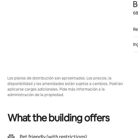
B
68
Re
In
Los planos de distribución son aproximados. Los precios, la
disponibilidad y las amenidades están sujetos a cambios. Podrían
aplicarse cargos adicionales. Pide más información a la
administración de la propiedad.
What the building offers
Pet friendly (with restrictions)