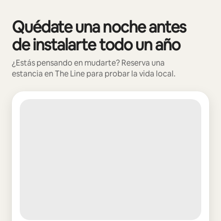
Quédate una noche antes
Mostrando 0 de 0 elementos
de instalarte todo un año
¿Estás pensando en mudarte? Reserva una
estancia en The Line para probar la vida local.