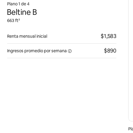
Plano 1 de 4
Beltine B
663 ft²
$1,583
Renta mensual inicial
$890
Ingresos promedio por
semana
Pl