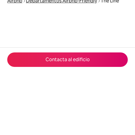
Airbnb
Departamentos Airbnb-Friendly
The Line
Contacta al edificio
© 2026 Airbnb, Inc.
Privacidad
·
Términos