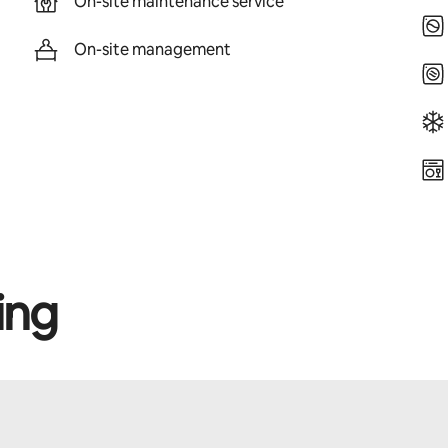
On-site maintenance service
On-site management
ing