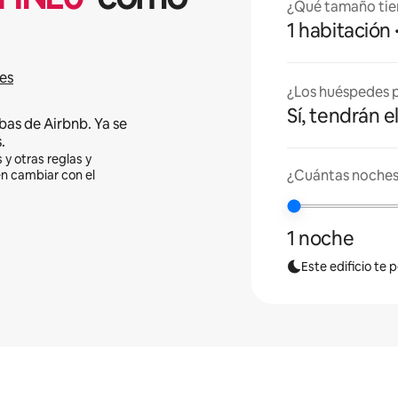
¿Qué tamaño tie
1 habitación
es
¿Los huéspedes p
Sí, tendrán e
bas de Airbnb. Ya se
.
 y otras reglas y
¿Cuántas noches
en cambiar con el
1 noche
Este edificio te