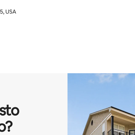
5, USA
isto
o?