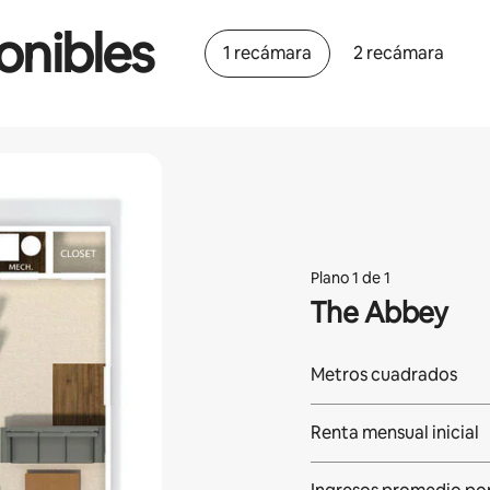
onibles
1 recámara
2 recámara
Plano 1 de 1
The Abbey
Metros cuadrados
Renta mensual inicial