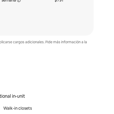
r
semana
$791
plicarse cargos adicionales. Pide más información a la
ional in-unit
Walk-in closets