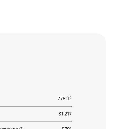
778 ft²
$1,217