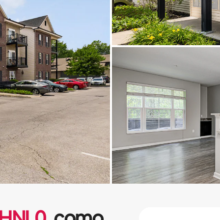
HNL
0
como