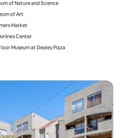
seum of Nature and Science
seum of Art
armers Market
Airlines Center
h Floor Museum at Dealey Plaza