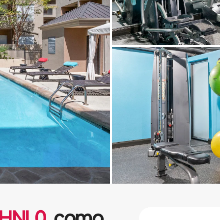
HNL
0
como