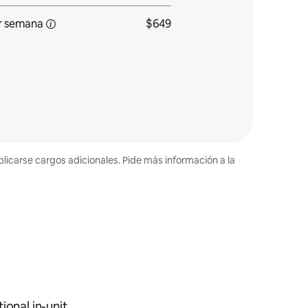
r
semana
$649
plicarse cargos adicionales. Pide más información a la
ional in-unit