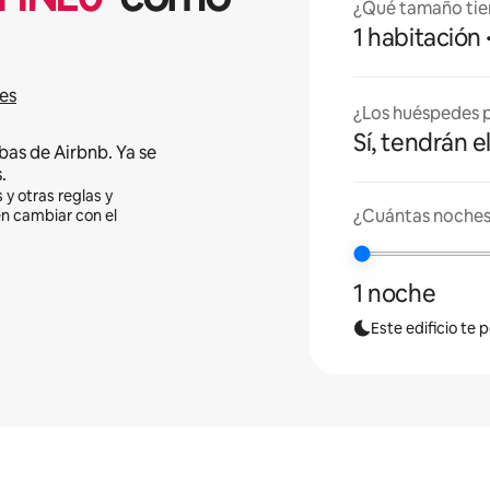
¿Qué tamaño tie
1 habitación
es
¿Los huéspedes p
Sí, tendrán e
bas de Airbnb. Ya se
.
 y otras reglas y
¿Cuántas noches
en cambiar con el
1 noche
Este edificio te