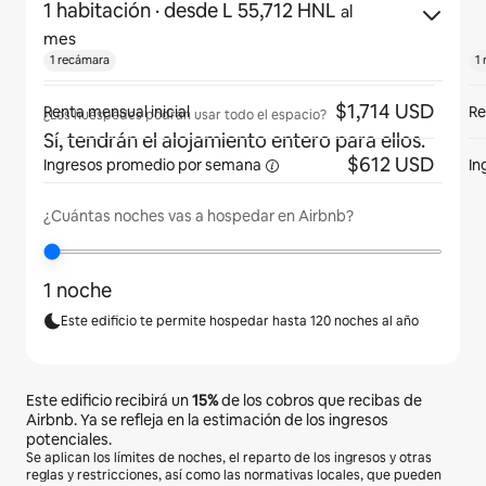
1 habitación
· desde L 55,712 HNL
al
mes
1 recámara
1
$1,714 USD
Renta mensual inicial
Re
¿Los huéspedes podrán usar todo el espacio?
Sí, tendrán el alojamiento entero para ellos.
$612 USD
Ingresos promedio por
semana
In
¿Cuántas noches vas a hospedar en Airbnb?
1 noche
Este edificio te permite hospedar hasta 120 noches al año
Este edificio recibirá un
15%
de los cobros que recibas de
Airbnb. Ya se refleja en la estimación de los ingresos
potenciales.
Se aplican los límites de noches, el reparto de los ingresos y otras
reglas y restricciones, así como las normativas locales, que pueden