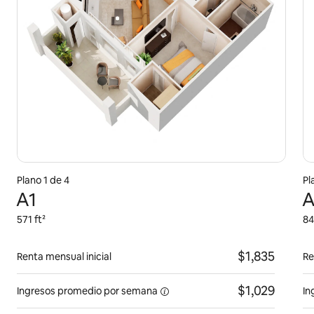
Plano 1 de 4
Pl
A1
A
571 ft²
84
$1,835
Renta mensual inicial
Re
$1,029
Ingresos promedio por
semana
In