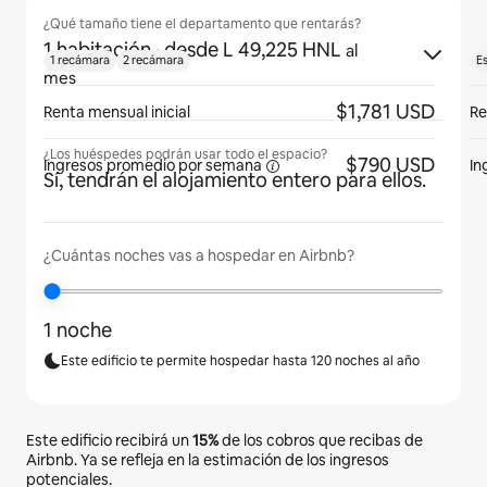
¿Qué tamaño tiene el departamento que rentarás?
1 habitación
· desde L 49,225 HNL
al
1 recámara
2 recámara
E
mes
$1,781 USD
Renta mensual inicial
Re
¿Los huéspedes podrán usar todo el espacio?
$790 USD
Ingresos promedio por
semana
In
Sí, tendrán el alojamiento entero para ellos.
¿Cuántas noches vas a hospedar en Airbnb?
1 noche
Este edificio te permite hospedar hasta 120 noches al año
Este edificio recibirá un
15%
de los cobros que recibas de
Airbnb. Ya se refleja en la estimación de los ingresos
potenciales.