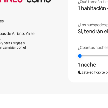
¿Qué tamaño tie
1 habitación
es
¿Los huéspedes p
Sí, tendrán e
bas de Airbnb. Ya se
.
 y otras reglas y
¿Cuántas noches
en cambiar con el
1 noche
Este edificio te