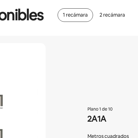
onibles
1 recámara
2 recámara
Plano 1 de 10
2A1A
Metros cuadrados