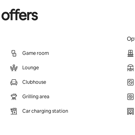
 offers
Opt
Game room
Lounge
Clubhouse
Grilling area
Car charging station