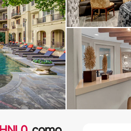
HNL
0
como