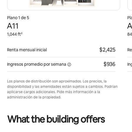
Plano 1 de 5
Pl
A11
A
1,044 ft²
84
$2,425
Renta mensual inicial
Re
$936
Ingresos promedio por
semana
In
Los planos de distribución son aproximados. Los precios, la
disponibilidad y las amenidades están sujetos a cambios. Podrían
aplicarse cargos adicionales. Pide más información a la
administración de la propiedad.
What the building offers