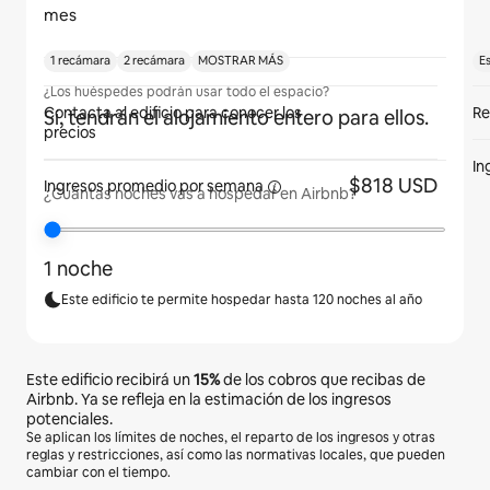
mes
1 recámara
2 recámara
MOSTRAR MÁS
E
¿Los huéspedes podrán usar todo el espacio?
Contacta al edificio para conocer los
Re
Sí, tendrán el alojamiento entero para ellos.
precios
In
$818 USD
Ingresos promedio por
semana
¿Cuántas noches vas a hospedar en Airbnb?
1 noche
Este edificio te permite hospedar hasta 120 noches al año
Este edificio recibirá un
15%
de los cobros que recibas de
Airbnb. Ya se refleja en la estimación de los ingresos
potenciales.
Se aplican los límites de noches, el reparto de los ingresos y otras
reglas y restricciones, así como las normativas locales, que pueden
cambiar con el tiempo.