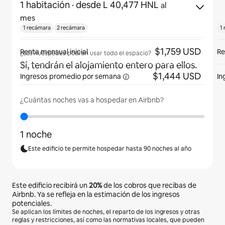
1 habitación
· desde L 40,477 HNL
al
mes
1 recámara
2 recámara
1
$1,759 USD
Renta mensual inicial
Re
¿Los huéspedes podrán usar todo el espacio?
Sí, tendrán el alojamiento entero para ellos.
$1,444 USD
Ingresos promedio por
semana
In
¿Cuántas noches vas a hospedar en Airbnb?
1 noche
Este edificio te permite hospedar hasta 90 noches al año
Este edificio recibirá un
20%
de los cobros que recibas de
Airbnb. Ya se refleja en la estimación de los ingresos
potenciales.
Se aplican los límites de noches, el reparto de los ingresos y otras
reglas y restricciones, así como las normativas locales, que pueden