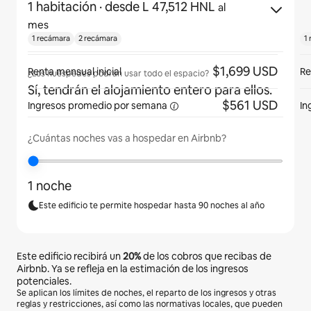
1 habitación
· desde L 47,512 HNL
al
mes
1 recámara
2 recámara
1
$1,699 USD
Renta mensual inicial
Re
¿Los huéspedes podrán usar todo el espacio?
Sí, tendrán el alojamiento entero para ellos.
$561 USD
Ingresos promedio por
semana
In
¿Cuántas noches vas a hospedar en Airbnb?
1 noche
Este edificio te permite hospedar hasta 90 noches al año
Este edificio recibirá un
20%
de los cobros que recibas de
Airbnb. Ya se refleja en la estimación de los ingresos
potenciales.
Se aplican los límites de noches, el reparto de los ingresos y otras
reglas y restricciones, así como las normativas locales, que pueden