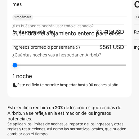
C
mes
1 recámara
1
¿Los huéspedes podrán usar todo el espacio?
$1,719 USD
Renta mensual inicial
Re
Sí, tendrán el alojamiento entero para ellos.
$561 USD
Ingresos promedio por
semana
In
¿Cuántas noches vas a hospedar en Airbnb?
1 noche
Este edificio te permite hospedar hasta 90 noches al año
Este edificio recibirá un
20%
de los cobros que recibas de
Airbnb. Ya se refleja en la estimación de los ingresos
potenciales.
Se aplican los límites de noches, el reparto de los ingresos y otras
reglas y restricciones, así como las normativas locales, que pueden
cambiar con el tiempo.