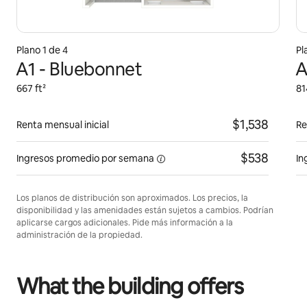
Plano 1 de 4
Pl
A1 - Bluebonnet
A
667 ft²
81
$1,538
Renta mensual inicial
Re
$538
Ingresos promedio por
semana
In
Los planos de distribución son aproximados. Los precios, la
disponibilidad y las amenidades están sujetos a cambios. Podrían
aplicarse cargos adicionales. Pide más información a la
administración de la propiedad.
What the building offers