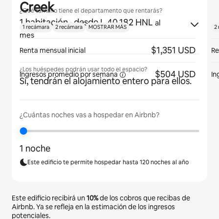
Creek
¿Qué tamaño tiene el departamento que rentarás?
1 habitación
· desde L 40,182 HNL
al
1 recámara
2 recámara
MOSTRAR MÁS
2
mes
$1,351 USD
Renta mensual inicial
Re
¿Los huéspedes podrán usar todo el espacio?
$504 USD
Ingresos promedio por
semana
In
Sí, tendrán el alojamiento entero para ellos.
¿Cuántas noches vas a hospedar en Airbnb?
1 noche
Este edificio te permite hospedar hasta 120 noches al año
Este edificio recibirá un
10%
de los cobros que recibas de
Airbnb. Ya se refleja en la estimación de los ingresos
potenciales.