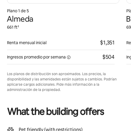
Plano 1 de 5
Pl
Almeda
B
661 ft²
69
$1,351
Renta mensual inicial
Re
$504
Ingresos promedio por
semana
In
Los planos de distribución son aproximados. Los precios, la
disponibilidad y las amenidades están sujetos a cambios. Podrían
aplicarse cargos adicionales. Pide más información a la
administración de la propiedad.
What the building offers
Pet friendly (with restrictions)