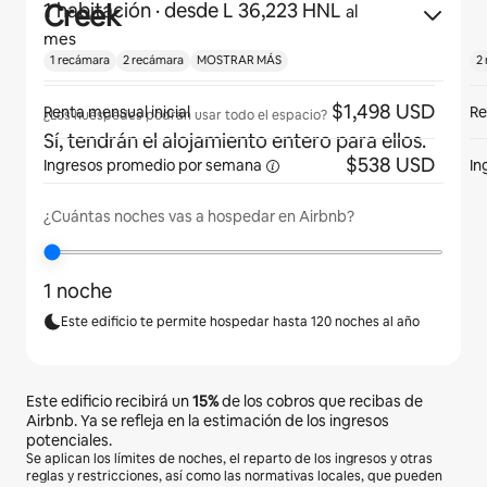
Creek
1 habitación
· desde L 36,223 HNL
al
mes
1 recámara
2 recámara
MOSTRAR MÁS
2
$1,498 USD
Renta mensual inicial
Re
¿Los huéspedes podrán usar todo el espacio?
Sí, tendrán el alojamiento entero para ellos.
$538 USD
Ingresos promedio por
semana
In
¿Cuántas noches vas a hospedar en Airbnb?
1 noche
Este edificio te permite hospedar hasta 120 noches al año
Este edificio recibirá un
15%
de los cobros que recibas de
Airbnb. Ya se refleja en la estimación de los ingresos
potenciales.
Se aplican los límites de noches, el reparto de los ingresos y otras
reglas y restricciones, así como las normativas locales, que pueden