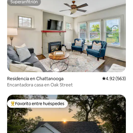
Superanfitrión
Superanfitrión
Residencia en Chattanooga
Calificación pr
4.92 (563)
Encantadora casa en Oak Street
Favorito entre huéspedes
De los mejores en Favorito entre huéspedes