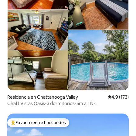
Residencia en Chattanooga Valley
Calificación 
4.9 (173)
Chatt Vistas Oasis-3 dormitorios-5m a TN-
PoolDeckBBQFireP
Favorito entre huéspedes
De los mejores en Favorito entre huéspedes