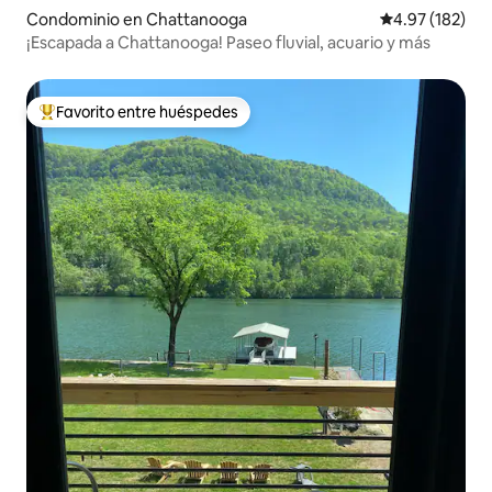
Condominio en Chattanooga
Calificación p
4.97 (182)
¡Escapada a Chattanooga! Paseo fluvial, acuario y más
Favorito entre huéspedes
De los mejores en Favorito entre huéspedes