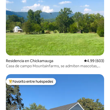
Residencia en Chickamauga
Calificación pr
4.99 (603)
Casa de campo Mountainfarms, se admiten mascotas,
cerca de Chatt
Favorito entre huéspedes
De los mejores en Favorito entre huéspedes