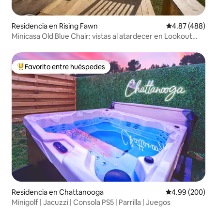
Residencia en Rising Fawn
Calificación pr
4.87 (488)
Minicasa Old Blue Chair: vistas al atardecer en Lookout
Mountain
Favorito entre huéspedes
De los mejores en Favorito entre huéspedes
Residencia en Chattanooga
Calificación pr
4.99 (200)
Minigolf | Jacuzzi | Consola PS5 | Parrilla | Juegos