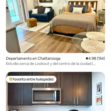
Departamento en Chattanooga
Calificación pr
4.98 (154)
Estudio cerca de Lookout y del centro de la ciudad |
Cocina pequeña
Favorito entre huéspedes
De los mejores en Favorito entre huéspedes