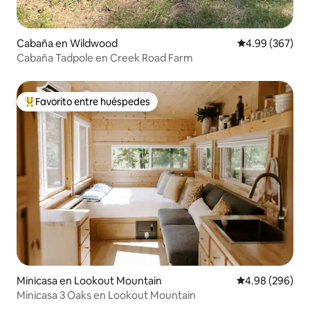
Cabaña en Wildwood
Calificación pr
4.99 (367)
Cabaña Tadpole en Creek Road Farm
Favorito entre huéspedes
De los mejores en Favorito entre huéspedes
Minicasa en Lookout Mountain
Calificación pr
4.98 (296)
Minicasa 3 Oaks en Lookout Mountain