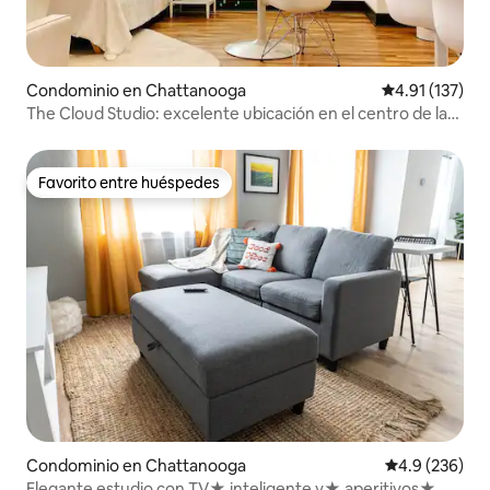
Condominio en Chattanooga
Calificación p
4.91 (137)
The Cloud Studio: excelente ubicación en el centro de la
ciudad
Favorito entre huéspedes
Favorito entre huéspedes
Condominio en Chattanooga
Calificación p
4.9 (236)
Elegante estudio con TV★ inteligente y★ aperitivos★