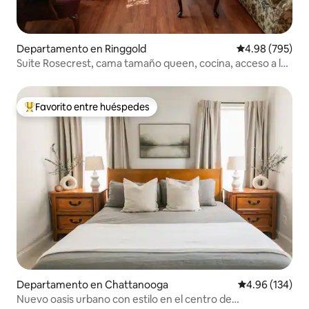
Departamento en Ringgold
Calificación pr
4.98 (795)
Suite Rosecrest, cama tamaño queen, cocina, acceso a la
I-75
Favorito entre huéspedes
De los mejores en Favorito entre huéspedes
Departamento en Chattanooga
Calificación pr
4.96 (134)
Nuevo oasis urbano con estilo en el centro de