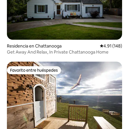
Residencia en Chattanooga
Calificación p
4.91 (148)
Get Away And Relax, In Private Chattanooga Home
Favorito entre huéspedes
Favorito entre huéspedes