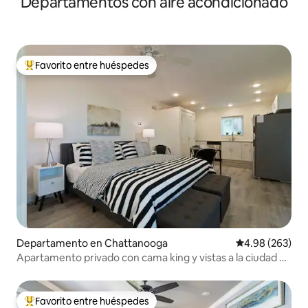
Departamentos con aire acondicionado
Favorito entre huéspedes
De los mejores en Favorito entre huéspedes
Departamento en Chattanooga
Calificación pr
4.98 (263)
Apartamento privado con cama king y vistas a la ciudad a
minutos del centro
Favorito entre huéspedes
De los mejores en Favorito entre huéspedes