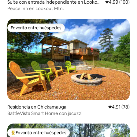
Suite con entrada independiente en Lookout
Calificación pr
4.99 (100)
Mountain
Peace Inn en Lookout Mtn.
Favorito entre huéspedes
Favorito entre huéspedes
Residencia en Chickamauga
Calificación 
4.91 (78)
BattleVista Smart Home con jacuzzi
Favorito entre huéspedes
De los mejores en Favorito entre huéspedes