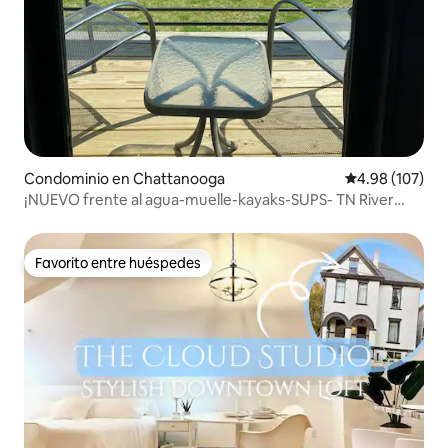
Condominio en Chattanooga
Calificación pr
4.98 (107)
¡NUEVO frente al agua-muelle-kayaks-SUPS- TN River
Gorge!
Favorito entre huéspedes
Favorito entre huéspedes