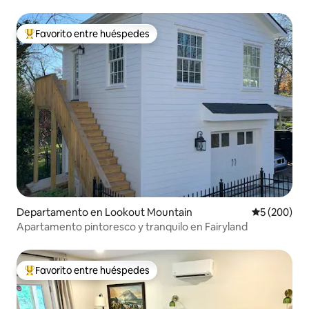
Chattanooga
Favorito entre huéspedes
De los mejores en Favorito entre huéspedes
Departamento en Lookout Mountain
Calificación
5 (200)
Apartamento pintoresco y tranquilo en Fairyland
Favorito entre huéspedes
De los mejores en Favorito entre huéspedes