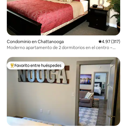
Condominio en Chattanooga
Calificación p
4.97 (317)
Moderno apartamento de 2 dormitorios en el centro ~
Corazón de Southside
Favorito entre huéspedes
De los mejores en Favorito entre huéspedes