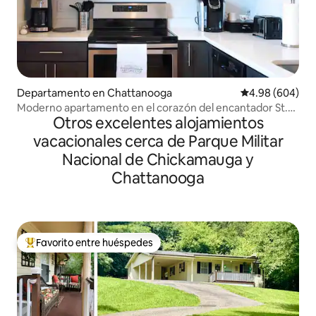
Departamento en Chattanooga
Calificación pr
4.98 (604)
Moderno apartamento en el corazón del encantador St.
Otros excelentes alojamientos
Elmo
vacacionales cerca de Parque Militar
Nacional de Chickamauga y
Chattanooga
Favorito entre huéspedes
De los mejores en Favorito entre huéspedes