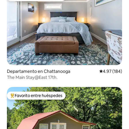
Departamento en Chattanooga
Calificación pr
4.97 (184)
The Main Stay@East 17th.
Favorito entre huéspedes
De los mejores en Favorito entre huéspedes