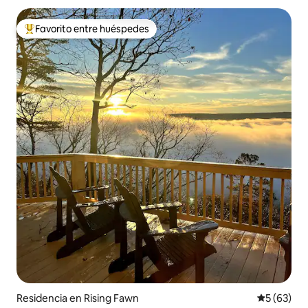
Favorito entre huéspedes
De los mejores en Favorito entre huéspedes
Residencia en Rising Fawn
Calificaci
5 (63)