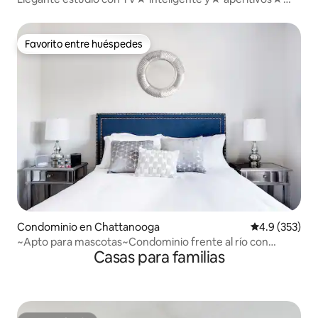
cerca del centro de la ciudad
Favorito entre huéspedes
Favorito entre huéspedes
Condominio en Chattanooga
Calificación 
4.9 (353)
~Apto para mascotas~Condominio frente al río con
Casas para familias
balcón