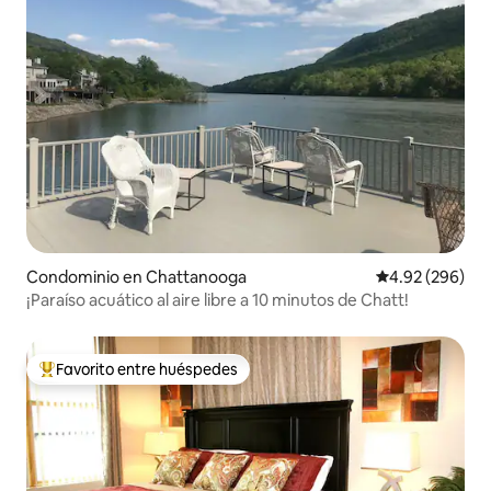
Condominio en Chattanooga
Calificación pr
4.92 (296)
¡Paraíso acuático al aire libre a 10 minutos de Chatt!
Favorito entre huéspedes
De los mejores en Favorito entre huéspedes