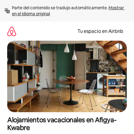
Ir
Parte del contenido se tradujo automáticamente. 
Mostrar 
al
en el idioma original
contenido
Tu espacio en Airbnb
Alojamientos vacacionales en Afigya-
Kwabre