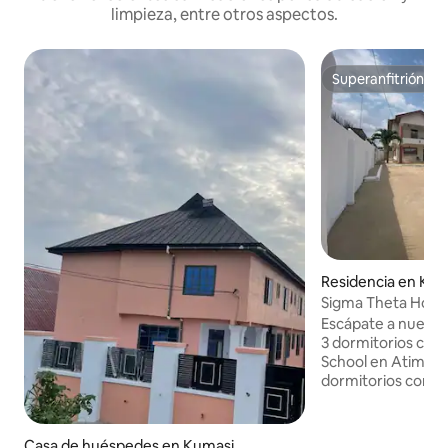
limpieza, entre otros aspectos.
Superanfitrión
Superanfitrión
Residencia en Kum
Sigma Theta Home
Escápate a nuestr
3 dormitorios cer
School en Atimati
dormitorios con a
baños completos,
estar y una cocina
esperan tu estanc
Casa de huéspedes en Kumasi