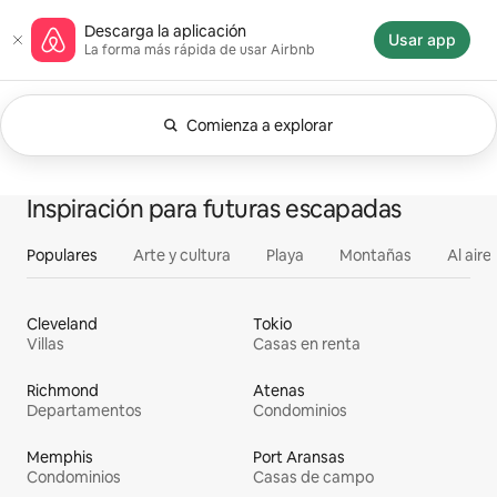
Ir
Página de inicio de Airbnb
Descarga la aplicación
al
Usar app
La forma más rápida de usar Airbnb
contenido
Comienza a explorar
Se muestran Cualquier fecha. Cambia la búsq
Mostrando 0 de 0 elementos
Todo
Experiencias
Se
Alojamientos
Inspiración para futuras escapadas
Populares
Arte y cultura
Playa
Montañas
Al aire 
Cleveland
Tokio
Villas
Casas en renta
Richmond
Atenas
Departamentos
Condominios
Memphis
Port Aransas
Condominios
Casas de campo