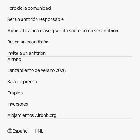
Foro de la comunidad
Ser un anfitrión responsable
Apúntate a una clase gratuita sobre cómo ser anfitrión
Busca un coanfitrión
Invita a un anfitrión
Airbnb
Lanzamiento de verano 2026
Sala de prensa
Empleo
Inversores
Alojamientos Airbnb.org
Sección del pie de página
Español
HNL