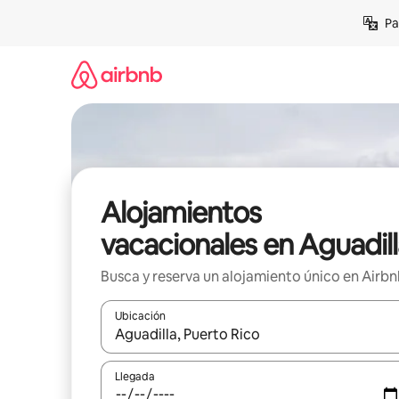
Ir
Pa
al
contenido
Alojamientos
vacacionales en Aguadil
Busca y reserva un alojamiento único en Airb
Ubicación
Cuando los resultados estén disponibles, podrás na
Llegada