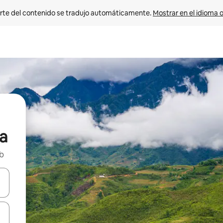
rte del contenido se tradujo automáticamente. 
Mostrar en el idioma o
la
nb
vegar usando las teclas de las flechas hacia arriba y hacia abajo, o b