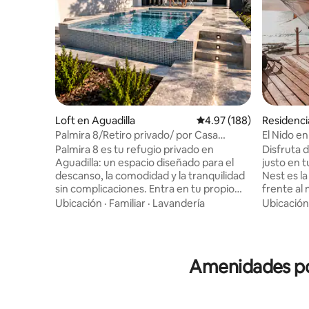
Loft en Aguadilla
Calificación promedio: 
4.97 (188)
Residenci
Palmira 8/Retiro privado/ por Casa
El Nido en
Santiago
mar en la 
Palmira 8 es tu refugio privado en
Disfruta 
Aguadilla: un espacio diseñado para el
justo en 
descanso, la comodidad y la tranquilidad
Nest es l
sin complicaciones. Entra en tu propio
frente al
oasis con piscina privada, rodeado de un
Boat. Relá
Ubicación
·
Familiar
·
Lavandería
Ubicación
ambiente sereno que te invita a
a la play
desconectar y recargar energías. En el
sombra y
interior, encontrarás una suite
compleme
cuidadosamente diseñada con una cama
apartamen
Amenidades pop
tamaño king, una decoración moderna y
acondicionad
un espacioso espacio abierto que
hermosa du
combina comodidad y estilo. Los
baño exte
servicios adicionales incluyen
mismos. D