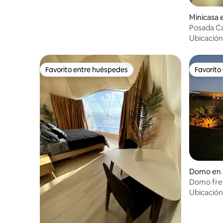
Minicasa 
Posada C
Ubicación
Favorito entre huéspedes
Favorito
Favorito entre huéspedes
Favorito
Domo en A
Domo fren
Ubicación