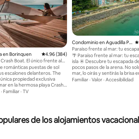
Condominio en Aguadilla Pu
C
eblo
Paraíso frente al mar: tu escapad
4.97 de 5; 188 evaluaciones
a en Borinquen
Calificación promedio: 4.96 de 5; 384 evaluac
4.96 (384)
🌴 Paraíso frente al mar: tu esc
 Crash Boat. El único frente al
isla ☀️ Descubre tu escapada def
playa.
pocos pasos de la arena. No sol
de románticas puestas de sol
mar, lo oirás y sentirás la brisa e
tus escalones delanteros. The
balcón privado. Es el escenario
a única propiedad exclusiva
Familiar
·
Valor
·
Accesibilidad
para el café de la mañana o los 
 mar en la hermosa playa Crash
de la noche con impresionantes
jate en tu propia terraza frente
·
Familiar
·
TV
panorámicas. Damos la bienven
a con una zona de hamacas a la
todos los viajeros: parejas romá
 una zona de tumbonas que
aventureros solitarios, profesi
nta nuestro acogedor
negocios, familias numerosas 
to tipo estudio con aire
ulares de los alojamientos vacacional
peludos también. Tus inolvidab
o y vistas al mar. Nuestra
vacaciones en la isla, a pocos pa
cha de jardín al aire libre y el
playa y del paseo marítimo, co
rior son una experiencia en sí
aquí.
os plazas de aparcamiento