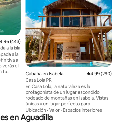
esnórquel
sonidos d
coquis y 
arena, ¡h
Familiar
·
adecuado 
el aparta
balcón pr
alificación promedio: 4.96 de 5; 443 evaluaciones
4.96 (443)
playa de
a a la isla
espacios
iones
apada a la
completas
initiva a
También s
o verás el
de estar 
n tu
patio y h
Cabaña en Isabela
Calificación promedio: 
4.99 (290)
 perfecto
Casa Lola PR
cócteles
En Casa Lola, la naturaleza es la
 vistas
protagonista de un lugar escondido
ida a
rodeado de montañas en Isabela. Vistas
nticas,
únicas y un lugar perfecto para
onales de
desconectar y reconectar con tu
Ubicación
·
Valor
·
Espacios interiores
y amigos
es en Aguadilla
pareja... Ven a disfrutar de nuestra
les
hermosa cabaña en la cima de la
sos de la
montaña, completamente privada y
mienzan
experimenta el mejor entorno natural.