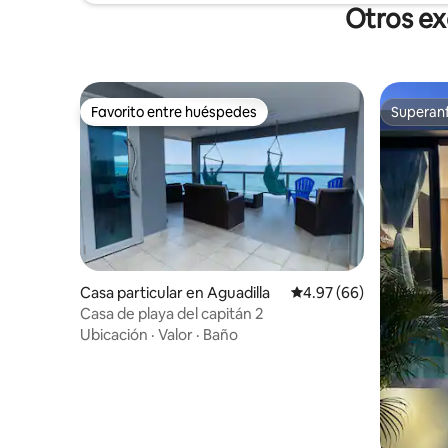
Otros ex
Favorito entre huéspedes
Superanf
Favorito entre huéspedes
Superanf
Casa particular en Aguadilla
Calificación promedio:
4.97 (66)
Casa de playa del capitán 2
Ubicación
·
Valor
·
Baño