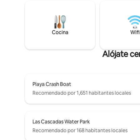
lavadora/secadora, un generador de
para hués
energía completo y una cisterna de agua
la propie
para una comodidad ininterrumpida.
Cocina
Wifi
Alójate ce
Playa Crash Boat
Recomendado por 1,651 habitantes locales
Las Cascadas Water Park
Recomendado por 168 habitantes locales