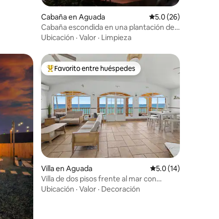
iones
Cabaña en Aguada
Calificación promedi
5.0 (26)
Cabaña escondida en una plantación de
cacao entre el bosque y el mar
Ubicación
·
Valor
·
Limpieza
Favorito entre huéspedes
re huéspedes
De los mejores en Favorito entre huéspedes
iones
Villa en Aguada
Calificación promedi
5.0 (14)
Villa de dos pisos frente al mar con
4 habitaciones · Jacuzzi · Aguada
Ubicación
·
Valor
·
Decoración