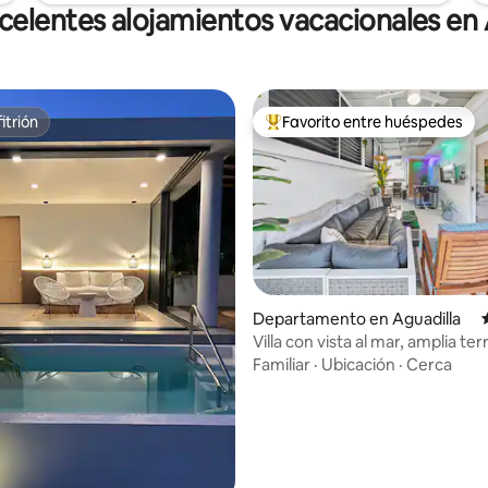
celentes alojamientos vacacionales en 
itrión
Favorito entre huéspedes
itrión
De los mejores en Favorito ent
 4.97 de 5; 66 evaluaciones
Departamento en Aguadilla
Villa con vista al mar, amplia ter
Aguadilla
Familiar
·
Ubicación
·
Cerca