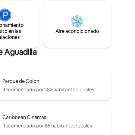
Cocina totalmente equipada, duchas
interiores y exteriores, habitación loft
con increíbles vistas al amanecer y al
atardecer, piscina infinita, tumbonas y
ionamiento
hamaca relajante. Un lugar que te invita a
ito en las
volver... simplemente disfruta.
Aire acondicionado
alaciones
e Aguadilla
Parque de Colón
Recomendado por 182 habitantes locales
Caribbean Cinemas
Recomendado por 65 habitantes locales