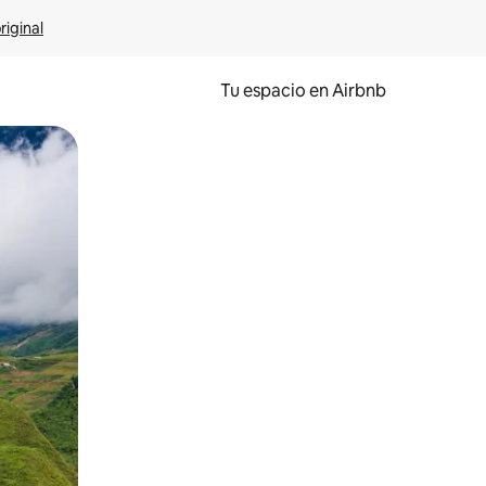
riginal
Tu espacio en Airbnb
ien tocando y deslizando la pantalla.