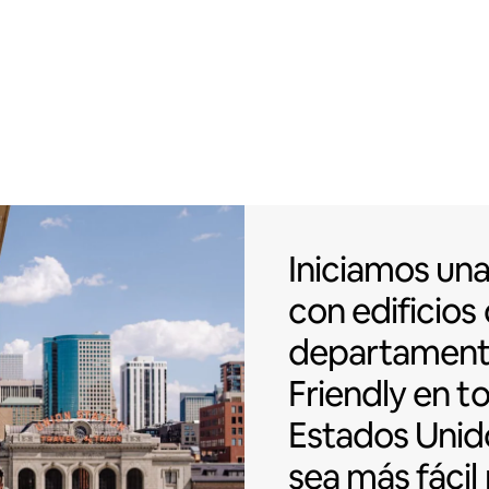
Iniciamos una
Iniciamos un
con
edificios
departamen
Friendly en t
Estados Unid
sea más fácil 