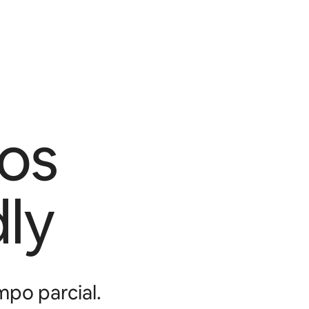
os
ly
mpo parcial.