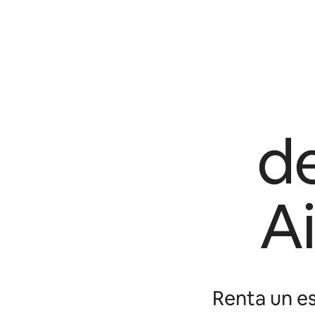
d
A
Renta un es