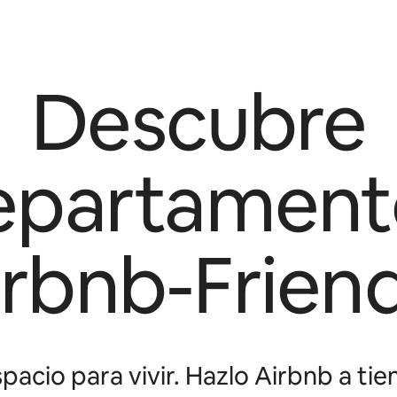
Descubre
epartament
irbnb-Friend
pacio para vivir. Hazlo Airbnb a tie