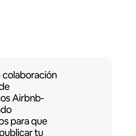
 colaboración con edificios de d
a colaboración
 de
tos
Airbnb-
odo
os para que
publicar tu