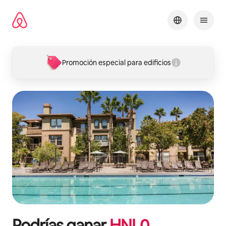
Ir
al
contenido
Promoción especial para edificios
Podrías ganar
HNL
0