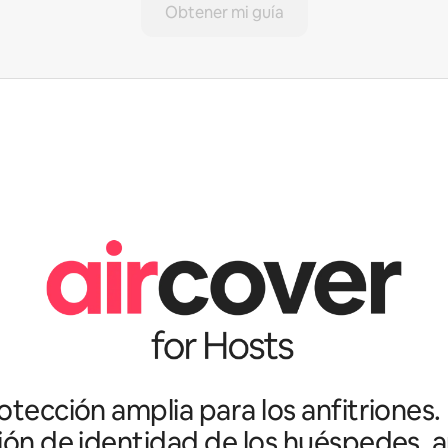
Obtener mi guía
tección amplia para los anfitriones.
ción de identidad de los huéspedes, an