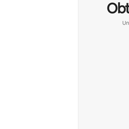
Obt
Un