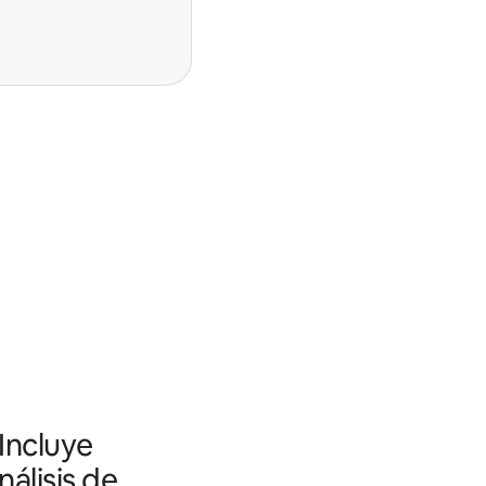
 Incluye
álisis de