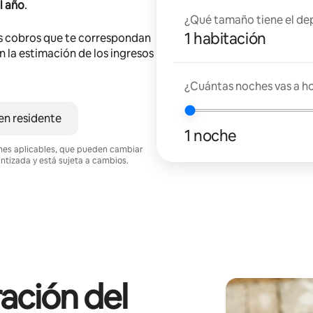
l año
.
¿Qué tamaño tiene el de
1 habitación
s cobros que te correspondan
en la estimación de los ingresos
¿Cuántas noches vas a h
en residente
1 noche
ciones aplicables, que pueden cambiar
antizada y está sujeta a cambios.
ación del