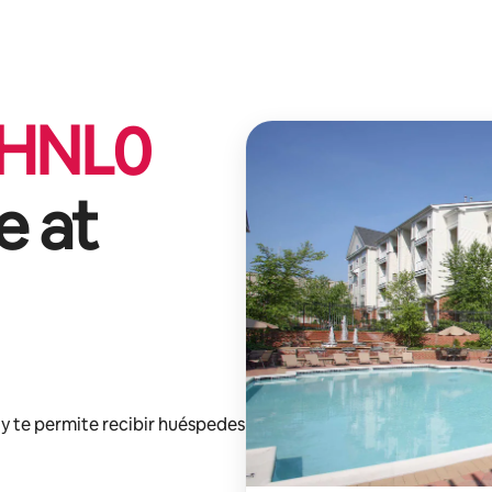
HNL
0
e at
y te permite recibir huéspedes