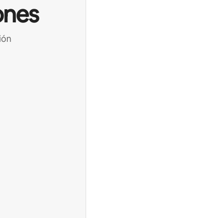
ones
ión