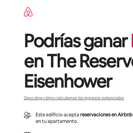
Ir
al
contenido
Podrías ganar
en
The Reserv
Eisenhower
Descubre cómo calculamos los ingresos potenciales
Este edificio acepta
reservaciones en Airbnb
en tu apartamento.