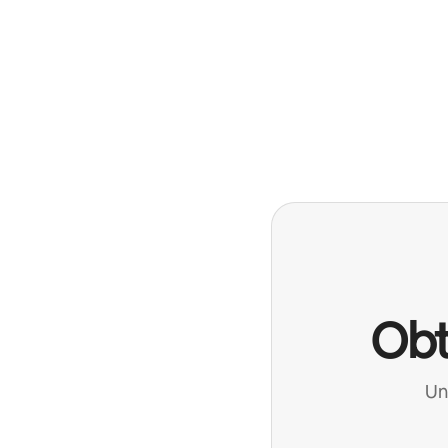
Obt
Un