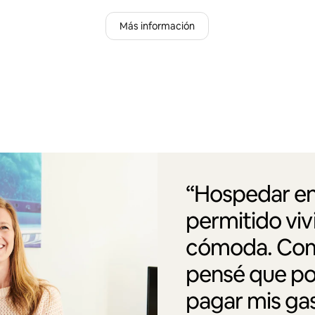
Más información
“Hospedar en
permitido vi
cómoda. Como
pensé que po
pagar mis gas