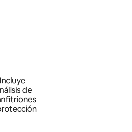
 Incluye
álisis de
nfitriones
 protección