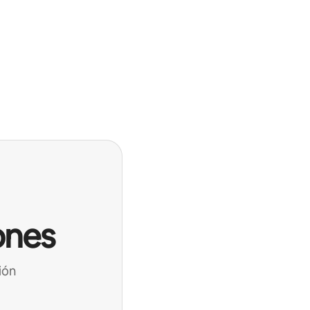
ones
ión