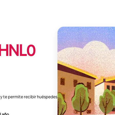
HNL
0
y te permite recibir huéspedes
l año
.