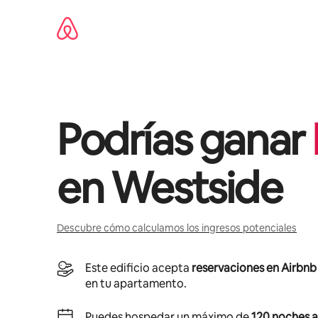
Ir
al
contenido
Podrías ganar
en
Westside
Descubre cómo calculamos los ingresos potenciales
Este edificio acepta
reservaciones en Airbnb
en tu apartamento.
Puedes hospedar un máximo de
120 noches a