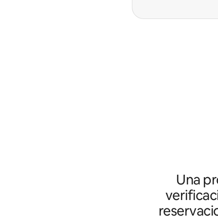
Una pro
verifica
reservaci