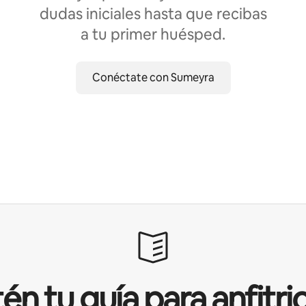
dudas iniciales hasta que recibas
a tu primer huésped.
Conéctate con Sumeyra
én tu guía para anfitri