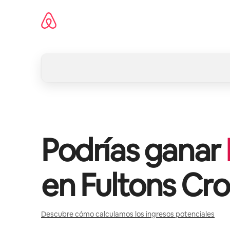
Ir
al
contenido
Podrías ganar
en
Fultons Cro
Descubre cómo calculamos los ingresos potenciales