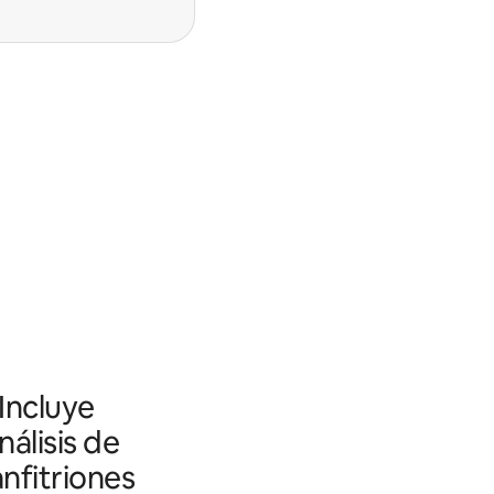
 Incluye
álisis de
nfitriones