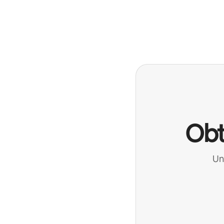
Obt
Un