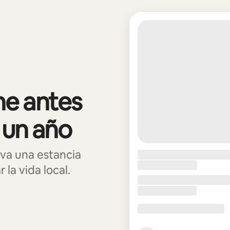
e antes
 un año
va una estancia
la vida local.