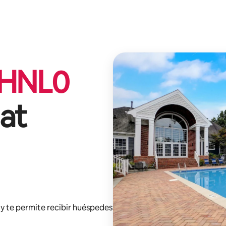
HNL
0
 at
y te permite recibir huéspedes