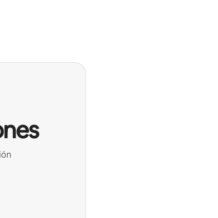
ones
ión