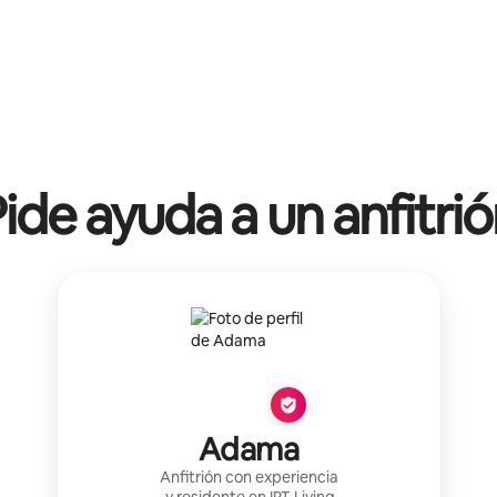
ide ayuda a un anfitri
Adama
Anfitrión con experiencia
y residente en
IRT Living