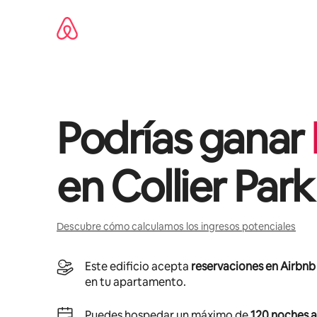
Ir
al
contenido
Podrías ganar
en
Collier Park
Descubre cómo calculamos los ingresos potenciales
Este edificio acepta
reservaciones en Airbnb
en tu apartamento.
Puedes hospedar un máximo de
120 noches a