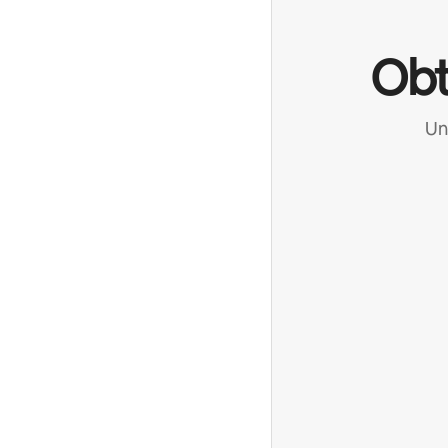
Obt
Un