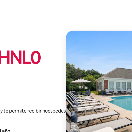
HNL
0
y te permite recibir huéspedes
l año
.