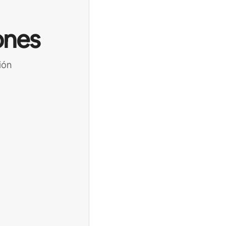
ones
ión