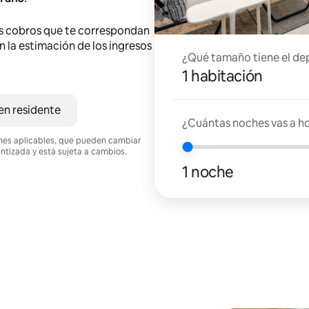
s cobros que te correspondan
en la estimación de los ingresos
¿Qué tamaño tiene el de
1 habitación
en residente
¿Cuántas noches vas a h
ciones aplicables, que pueden cambiar
antizada y está sujeta a cambios.
1 noche