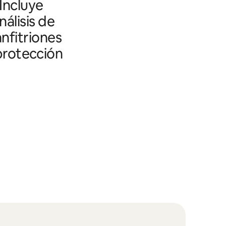
 Incluye
álisis de
nfitriones
 protección