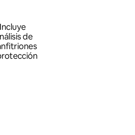
 Incluye
álisis de
nfitriones
 protección