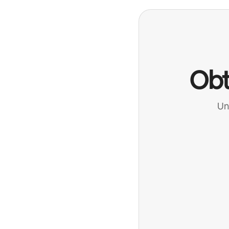
Obt
Un