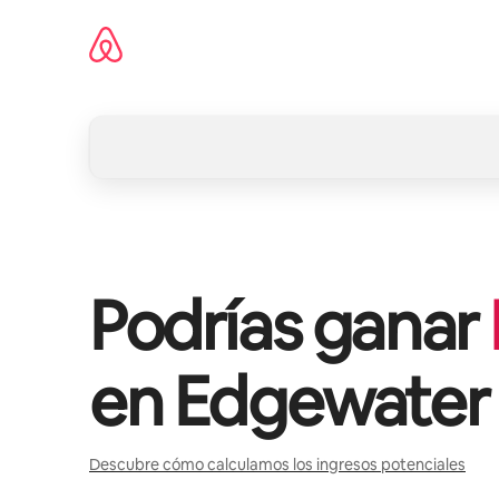
Ir
al
contenido
Podrías ganar
en
Edgewater
Descubre cómo calculamos los ingresos potenciales