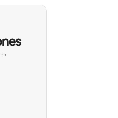
ones
ión