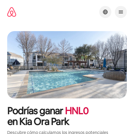
Ir
al
contenido
Podrías ganar
HNL
0
en
Kia Ora Park
Descubre cómo calculamos los ingresos potenciales