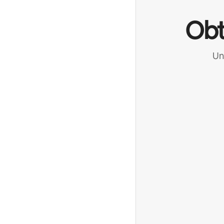
Obt
Un