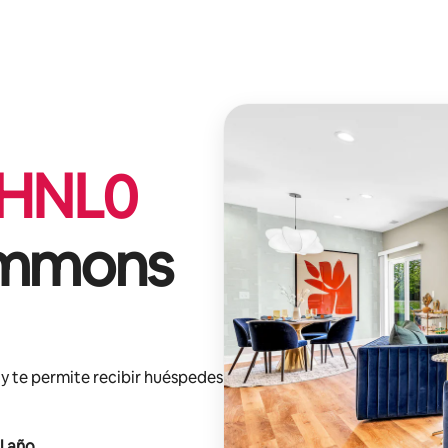
HNL
0
ommons
y te permite recibir huéspedes
l año
.