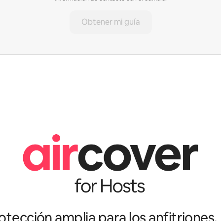
Obtener mi guía
tección amplia para los anfitriones.