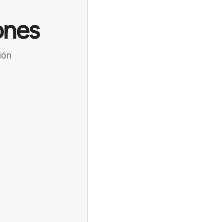
ones
ión