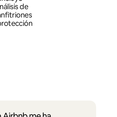
álisis de
nfitriones
 protección
 Airbnb me ha