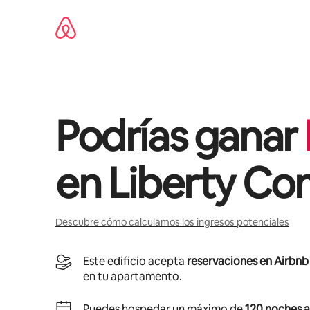
Ir
al
contenido
Podrías ganar
en
Liberty C
Descubre cómo calculamos los ingresos potenciales
Este edificio acepta
reservaciones en Airbnb
en tu apartamento.
Puedes hospedar un máximo de
120 noches a