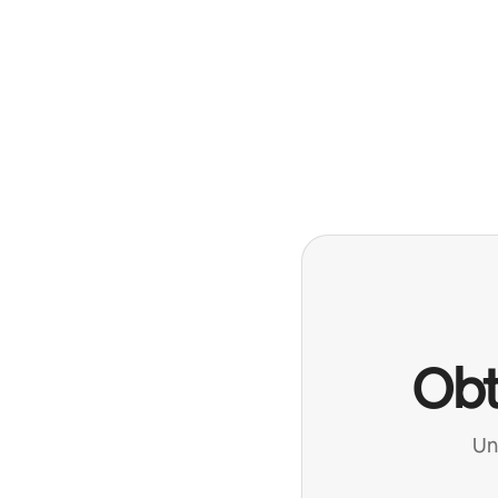
Obt
Un