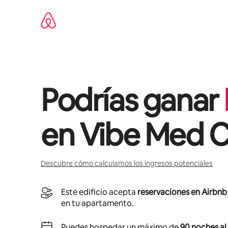
Ir
al
contenido
Podrías ganar
en
Vibe Med C
Descubre cómo calculamos los ingresos potenciales
Este edificio acepta
reservaciones en Airbnb
en tu apartamento.
Puedes hospedar un máximo de
90 noches al