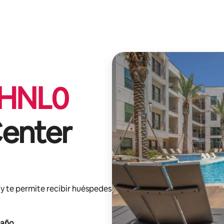
HNL
0
enter
y te permite recibir huéspedes
 año
.