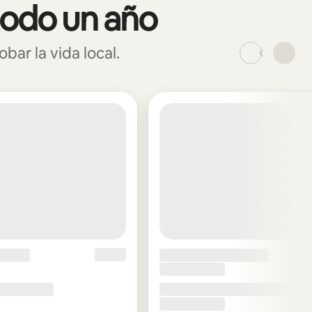
todo un año
ar la vida local.
_