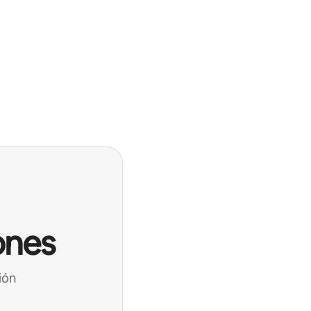
ones
ión