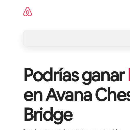
Ir
al
contenido
Podrías ganar
en
Avana Ches
Bridge