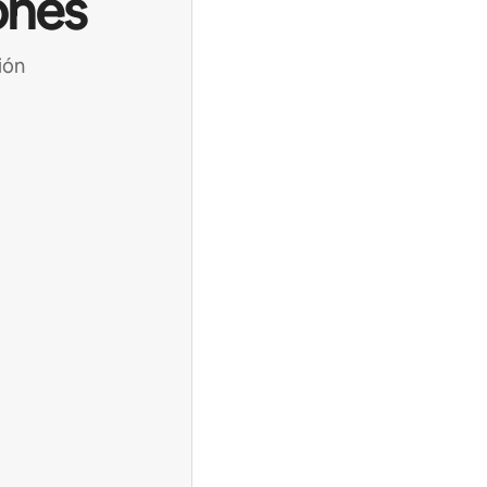
ones
ión