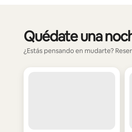
Podrías ganar HNL18563 al mes
Quédate una noche
Mostrando 0 de 0 elementos
¿Estás pensando en mudarte? Reserva