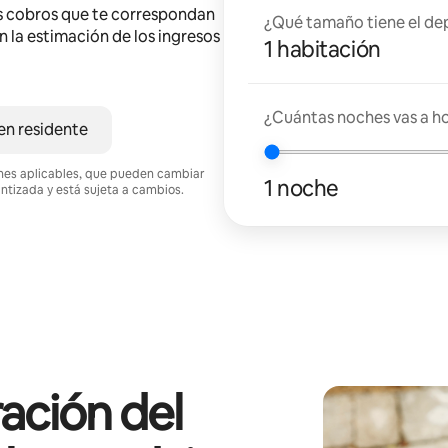
s cobros que te correspondan
¿Qué tamaño tiene el de
en la estimación de los ingresos
1 habitación
¿Cuántas noches vas a h
en residente
ciones aplicables, que pueden cambiar
1 noche
antizada y está sujeta a cambios.
ación del