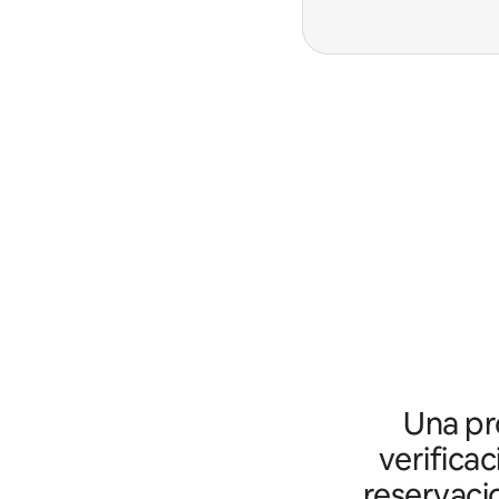
Una pro
verifica
reservaci