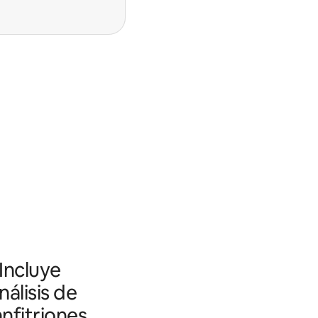
 Incluye
álisis de
nfitriones