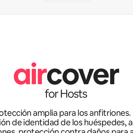
tección amplia para los anfitriones.
ción de identidad de los huéspedes, an
ones, protección contra daños para a