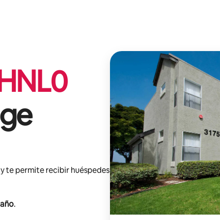
HNL
0
dge
y te permite recibir huéspedes
 año
.