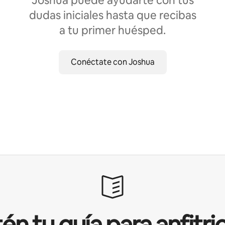
Joshua puede ayudarte con tus
dudas iniciales hasta que recibas
a tu primer huésped.
Conéctate con Joshua
én tu guía para anfitri