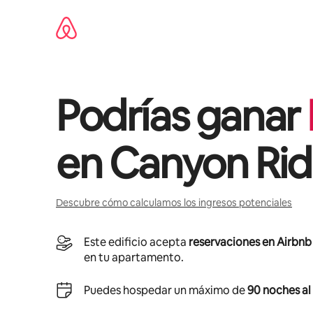
Ir
al
contenido
Podrías ganar
en
Canyon Ri
Descubre cómo calculamos los ingresos potenciales
Este edificio acepta
reservaciones en Airbnb
en tu apartamento.
Puedes hospedar un máximo de
90 noches al