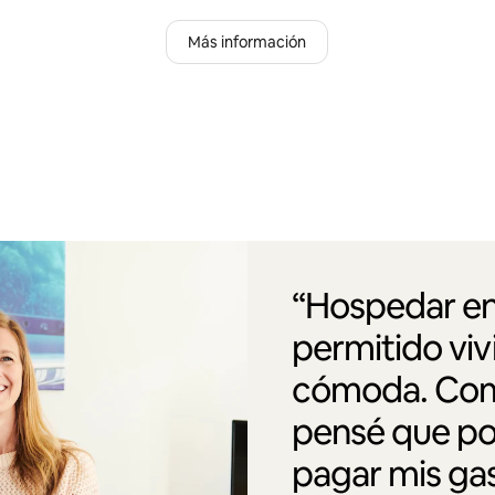
Más información
“Hospedar en
permitido vi
cómoda. Como
pensé que po
pagar mis gas