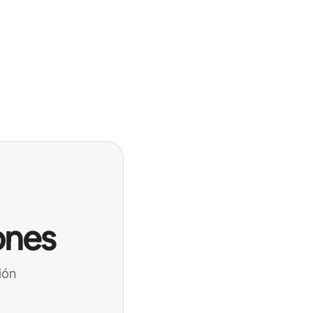
ones
ión