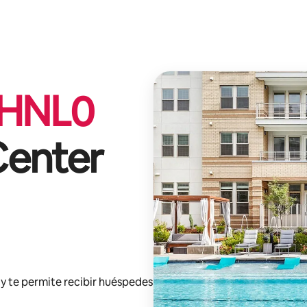
HNL
0
Center
y te permite recibir huéspedes