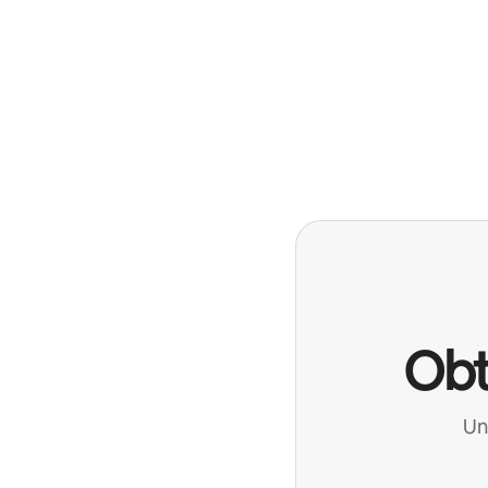
Obt
Un