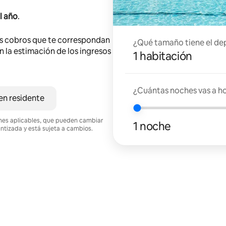
l año
.
s cobros que te correspondan
¿Qué tamaño tiene el de
en la estimación de los ingresos
1 habitación
¿Cuántas noches vas a h
en residente
ciones aplicables, que pueden cambiar
1 noche
antizada y está sujeta a cambios.