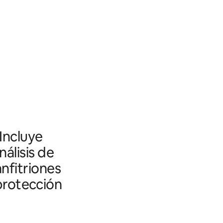
 Incluye
álisis de
nfitriones
 protección