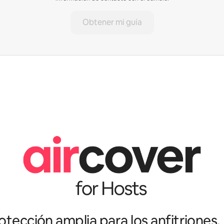
Obtener mi guía
tección amplia para los anfitriones.