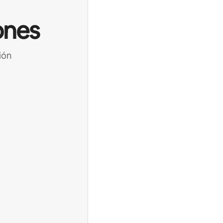
ones
ión