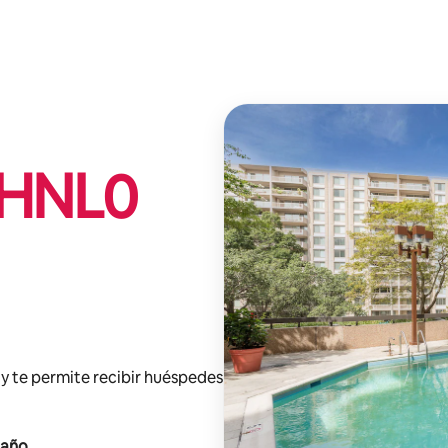
HNL
0
y te permite recibir huéspedes
 año
.