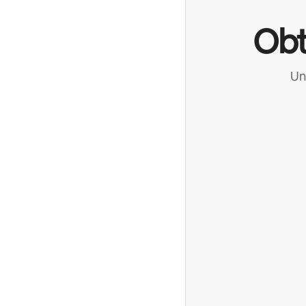
Obt
Un