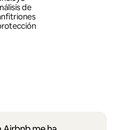
álisis de
nfitriones
 protección
 Airbnb me ha