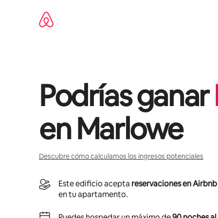
Ir
al
contenido
Podrías ganar
en
Marlowe
Descubre cómo calculamos los ingresos potenciales
Este edificio acepta
reservaciones en Airbnb
en tu apartamento.
Puedes hospedar un máximo de
90 noches al