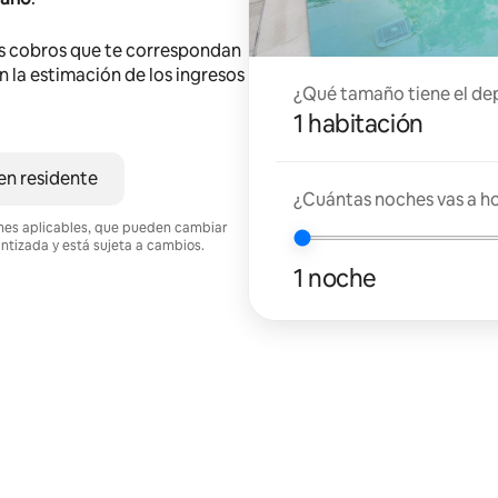
s cobros que te correspondan
en la estimación de los ingresos
¿Qué tamaño tiene el de
1 habitación
en residente
¿Cuántas noches vas a h
ciones aplicables, que pueden cambiar
antizada y está sujeta a cambios.
1 noche