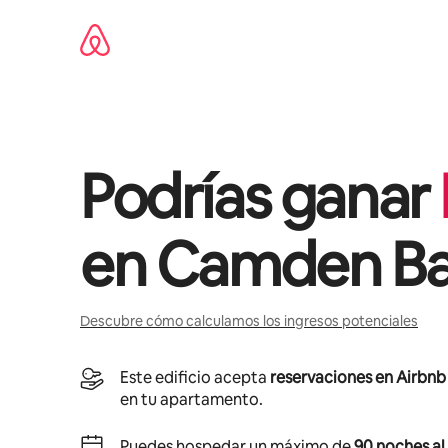
Ir
al
contenido
Podrías ganar
en
Camden Ba
Descubre cómo calculamos los ingresos potenciales
Este edificio acepta
reservaciones en Airbnb
en tu apartamento.
Puedes hospedar un máximo de
90 noches al