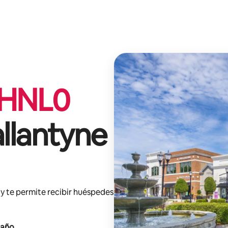
HNL
0
llantyne
y te permite recibir huéspedes
 año
.