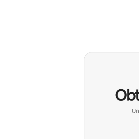
Obt
Un