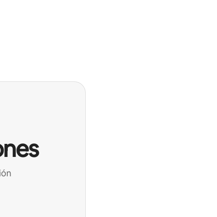
ones
ión