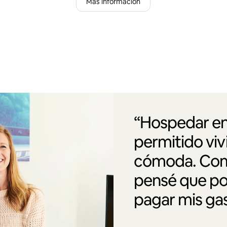
Más información
“Hospedar en
permitido vi
cómoda. Como
pensé que po
pagar mis gas