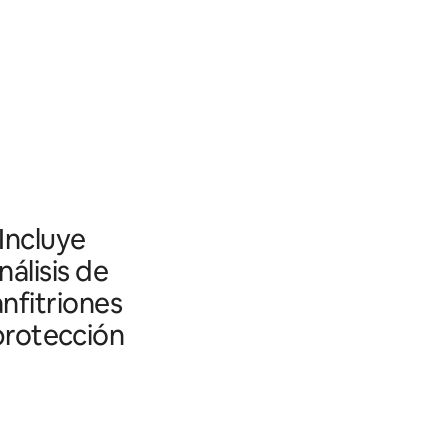
 Incluye
álisis de
nfitriones
 protección