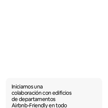
Iniciamos una colaboración con edificios 
Iniciamos una
colaboración
con
edificios
de departamentos
Airbnb-Friendly en todo