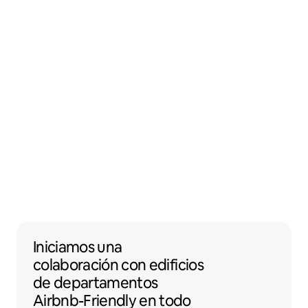
Iniciamos una colaboración con edificios 
Iniciamos una
colaboración
con
edificios
de departamentos
Airbnb-Friendly en todo