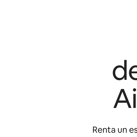
d
A
Renta un es