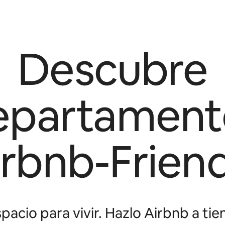
Descubre
epartament
irbnb-Friend
pacio para vivir. Hazlo Airbnb a tie