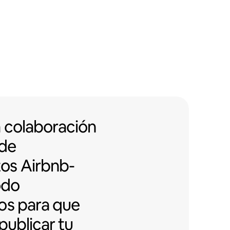
 colaboración con edificios de d
a colaboración
 de
tos
Airbnb-
odo
os para que
publicar tu