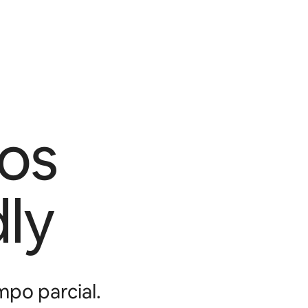
os
ly
mpo parcial.