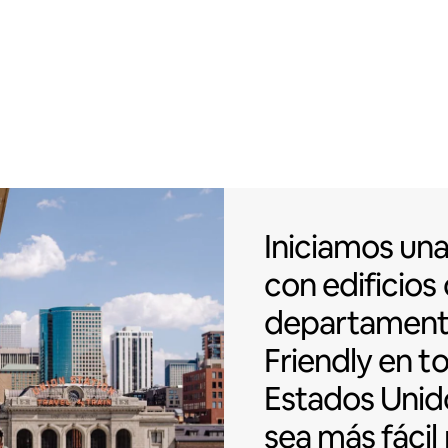
Iniciamos una
Iniciamos un
con
edificios
departamen
Friendly en t
Estados Unid
sea más fácil 