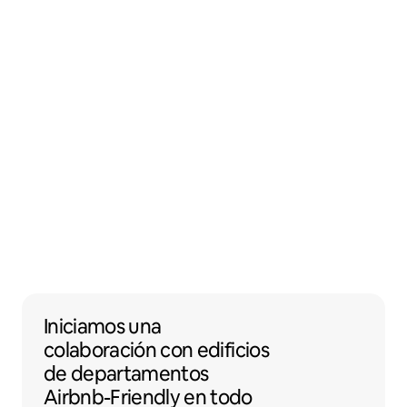
Iniciamos una colaboración con edificios 
Iniciamos una
colaboración
con
edificios
de departamentos
Airbnb-Friendly en todo