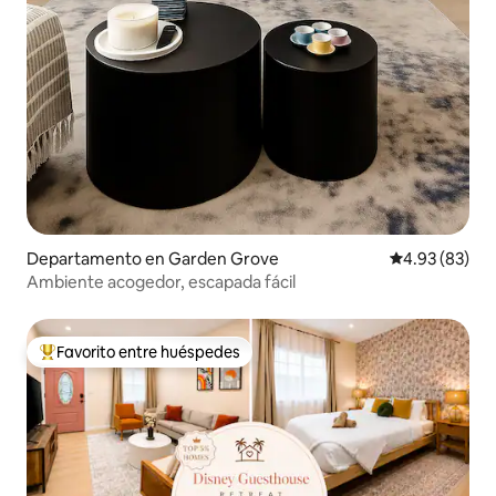
Departamento en Garden Grove
Calificación p
4.93 (83)
Ambiente acogedor, escapada fácil
Favorito entre huéspedes
De los mejores en Favorito entre huéspedes