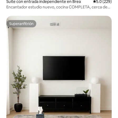
Suite con entrada independiente en Brea
Calificación 
5.0 (229)
Encantador estudio nuevo, cocina COMPLETA, cerca de
Disney.
Superanfitrión
Superanfitrión