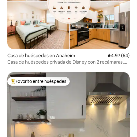
Casa de huéspedes en Anaheim
Calificación p
4.97 (64)
Casa de huéspedes privada de Disney con 2 recámaras,
escapada apta para niños
Favorito entre huéspedes
De los mejores en Favorito entre huéspedes