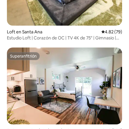
Loft en Santa Ana
Calificación p
4.82 (79)
Estudio Loft | Corazón de OC | TV 4K de 75" | Gimnasio |
Aire acondicionado
Superanfitrión
Superanfitrión