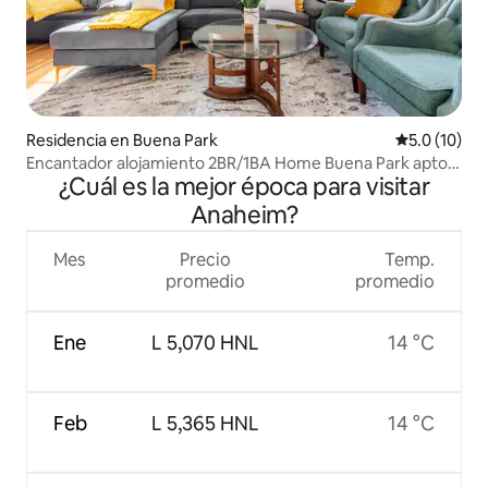
Residencia en Buena Park
Calificación
5.0 (10)
Encantador alojamiento 2BR/1BA Home Buena Park apto
¿Cuál es la mejor época para visitar
para mascotas
Anaheim?
Mes
Precio
Temp.
promedio
promedio
Ene
L 5,070 HNL
14 °C
Feb
L 5,365 HNL
14 °C