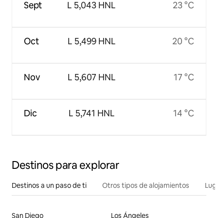
Sept
L 5,043 HNL
23 °C
Oct
L 5,499 HNL
20 °C
Nov
L 5,607 HNL
17 °C
Dic
L 5,741 HNL
14 °C
Destinos para explorar
Destinos a un paso de ti
Otros tipos de alojamientos
Lug
San Diego
Los Ángeles