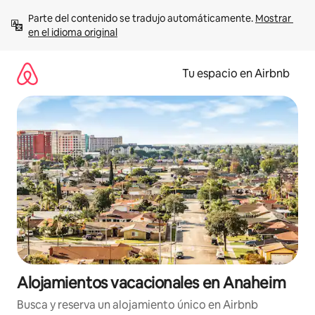
Ir
Parte del contenido se tradujo automáticamente. 
Mostrar 
al
en el idioma original
contenido
Tu espacio en Airbnb
Alojamientos vacacionales en Anaheim
Busca y reserva un alojamiento único en Airbnb