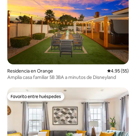
Residencia en Orange
Calificación 
4.95 (55)
Amplia casa familiar 5B 3BA a minutos de Disneyland
Favorito entre huéspedes
Favorito entre huéspedes