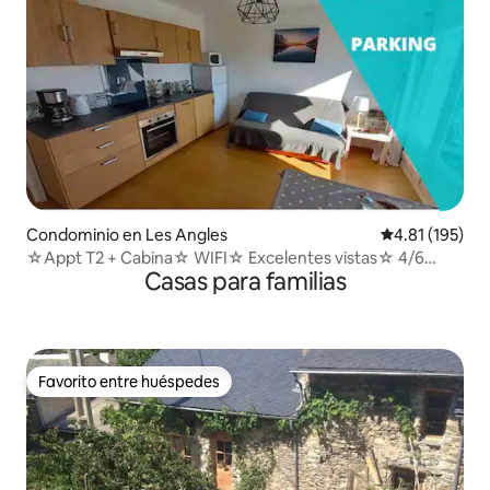
Condominio en Les Angles
Calificación p
4.81 (195)
☆Appt T2 + Cabina☆ WIFI☆ Excelentes vistas☆ 4/6
Casas para familias
camas☆
Favorito entre huéspedes
Favorito entre huéspedes