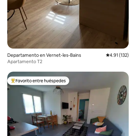
Departamento en Vernet-les-Bains
Calificación p
4.91 (132)
Apartamento T2
Favorito entre huéspedes
De los mejores en Favorito entre huéspedes