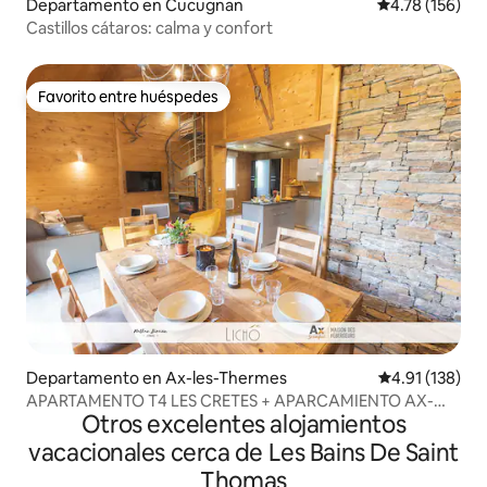
Departamento en Cucugnan
Calificación p
4.78 (156)
Castillos cátaros: calma y confort
Favorito entre huéspedes
Favorito entre huéspedes
Departamento en Ax-les-Thermes
Calificación p
4.91 (138)
APARTAMENTO T4 LES CRETES + APARCAMIENTO AX-
Otros excelentes alojamientos
LES-THERMES
vacacionales cerca de Les Bains De Saint
Thomas