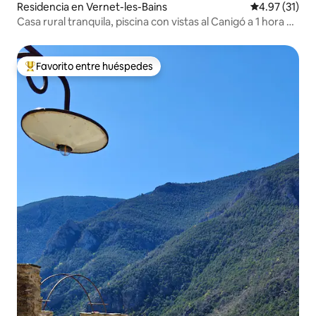
Residencia en Vernet-les-Bains
Calificación 
4.97 (31)
Casa rural tranquila, piscina con vistas al Canigó a 1 hora de
Argelès
Favorito entre huéspedes
De los mejores en Favorito entre huéspedes