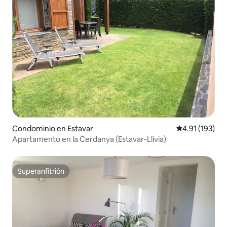
Condominio en Estavar
Calificación p
4.91 (193)
Apartamento en la Cerdanya (Estavar-Llívia)
Superanfitrión
Superanfitrión