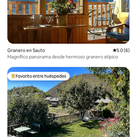
Granero en Sauto
Calificació
5.0 (6)
Magnífico panorama desde hermoso granero atípico
Favorito entre huéspedes
De los mejores en Favorito entre huéspedes