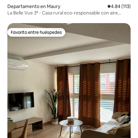
Departamento en Maury
Calificación p
4.84 (113)
La Belle Vue 3* - Casa rural eco-responsable con aire
acondicionado
Favorito entre huéspedes
Favorito entre huéspedes