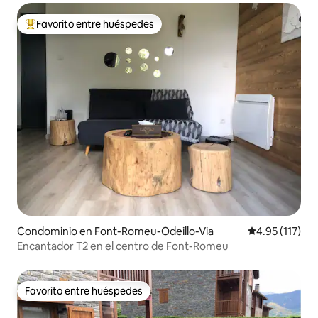
Favorito entre huéspedes
De los mejores en Favorito entre huéspedes
Condominio en Font-Romeu-Odeillo-Via
Calificación p
4.95 (117)
Encantador T2 en el centro de Font-Romeu
Favorito entre huéspedes
Favorito entre huéspedes