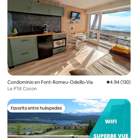
Condominio en Font-Romeu-Odeillo-Via
Calificación pr
4.94 (130)
Le P'tit Cocon
Favorito entre huéspedes
Favorito entre huéspedes