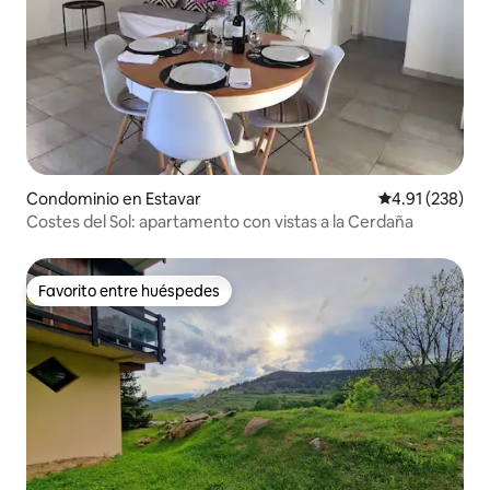
Condominio en Estavar
Calificación p
4.91 (238)
Costes del Sol: apartamento con vistas a la Cerdaña
Favorito entre huéspedes
Favorito entre huéspedes