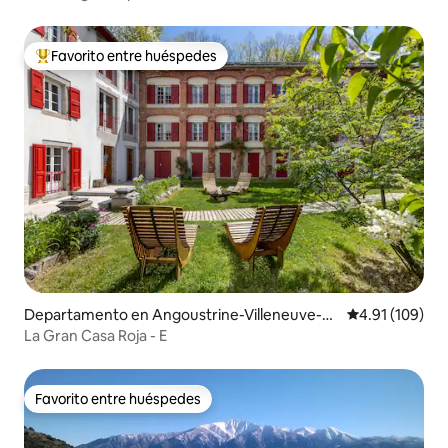
Favorito entre huéspedes
De los mejores en Favorito entre huéspedes
Departamento en Angoustrine-Villeneuve-d
Calificación p
4.91 (109)
es-Escaldes
La Gran Casa Roja - E
Favorito entre huéspedes
Favorito entre huéspedes