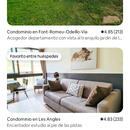
Condominio en Font-Romeu-Odeillo-Via
Calificación p
4.85 (213)
Acogedor departamento con vista al tranquilo jardín de la
planta baja
Favorito entre huéspedes
Favorito entre huéspedes
Condominio en Les Angles
Calificación pr
4.83 (233)
Encantador estudio al pie de las pistas