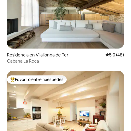
Residencia en Vilallonga de Ter
Calificación
5.0 (48)
Cabana La Roca
Favorito entre huéspedes
De los mejores en Favorito entre huéspedes