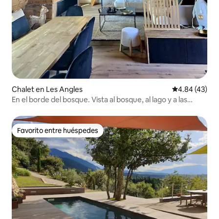
Chalet en Les Angles
Calificación 
4.84 (43)
En el borde del bosque. Vista al bosque, al lago y a las
montañas
Favorito entre huéspedes
Favorito entre huéspedes