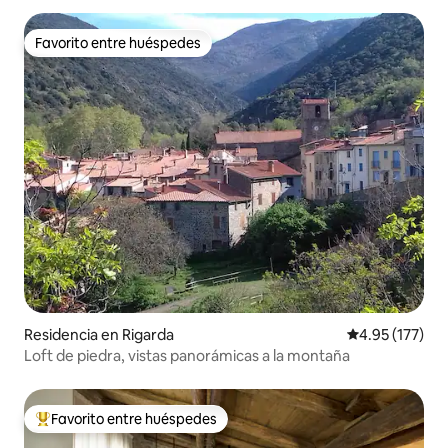
Favorito entre huéspedes
Favorito entre huéspedes
Residencia en Rigarda
Calificación p
4.95 (177)
Loft de piedra, vistas panorámicas a la montaña
Favorito entre huéspedes
De los mejores en Favorito entre huéspedes