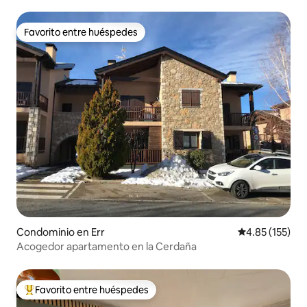
Favorito entre huéspedes
Favorito entre huéspedes
Condominio en Err
Calificación p
4.85 (155)
Acogedor apartamento en la Cerdaña
Favorito entre huéspedes
De los mejores en Favorito entre huéspedes