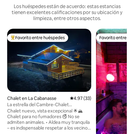
Los huéspedes están de acuerdo: estas estancias
tienen excelentes calificaciones por su ubicación y
limpieza, entre otros aspectos.
Favorito entre huéspedes
Favorito entre h
De los mejores en Favorito entre huéspedes
Favorito entre h
Chalet en La Cabanasse
Calificación promedio: 4.97 de 
4.97 (33)
La estrella del Cambre-Chalet
acogedora y tranquila de 1 a 9 personas
Chalet nuevo, vista excepcional 🌟🏔
Chalet para no fumadores 🚭 No se
admiten animales. • Aldea muy tranquila
– es indispensable respetar a los vecinos
• Cabaña nueva, acogedora, con vistas