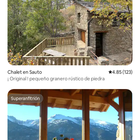
Chalet en Sauto
Calificación p
4.85 (123)
¡ Original ! pequeño granero rústico de piedra
Superanfitrión
Superanfitrión