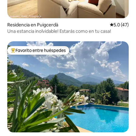
Residencia en Puigcerdà
Calificación
5.0 (47)
Una estancia inolvidable! Estarás como en tu casa!
Favorito entre huéspedes
De los mejores en Favorito entre huéspedes