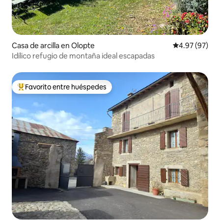
Casa de arcilla en Olopte
Calificación p
4.97 (97)
Idílico refugio de montaña ideal escapadas
Favorito entre huéspedes
De los mejores en Favorito entre huéspedes