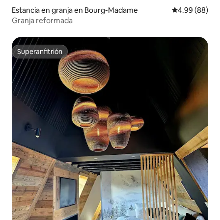
Estancia en granja en Bourg-Madame
Calificación p
4.99 (88)
Granja reformada
Superanfitrión
Superanfitrión