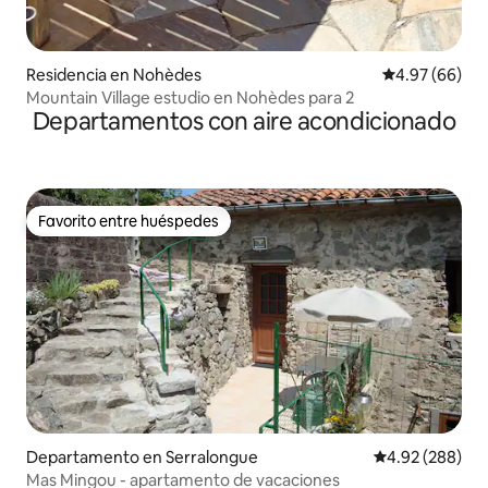
Residencia en Nohèdes
Calificación p
4.97 (66)
Mountain Village estudio en Nohèdes para 2
Departamentos con aire acondicionado
Favorito entre huéspedes
Favorito entre huéspedes
Departamento en Serralongue
Calificación pr
4.92 (288)
Mas Mingou - apartamento de vacaciones