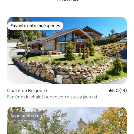
Favorito entre huéspedes
Favorito entre huéspedes
Chalet en Bolquère
Calificación
5.0 (19)
Espléndido chalet nuevo con vistas y jacuzzi
Superanfitrión
Superanfitrión