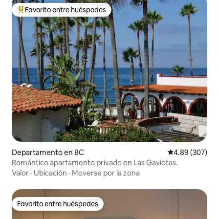
Favorito entre huéspedes
De los mejores en Favorito entre huéspedes
Departamento en BC
Calificación pr
4.89 (307)
Romántico apartamento privado en Las Gaviotas.
Valor
·
Ubicación
·
Moverse por la zona
Favorito entre huéspedes
Favorito entre huéspedes