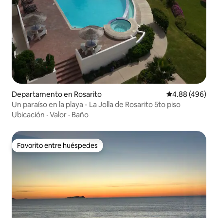
Departamento en Rosarito
Calificación pr
4.88 (496)
Un paraíso en la playa - La Jolla de Rosarito 5to piso
Ubicación
·
Valor
·
Baño
Favorito entre huéspedes
Favorito entre huéspedes