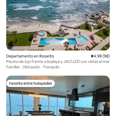
Departamento en Rosarito
Calificación p
4.98 (98)
Piscina de lujo frente a la playa y JACUZZI con vistas al mar
Familiar
·
Ubicación
·
Tranquilo
Favorito entre huéspedes
Favorito entre huéspedes