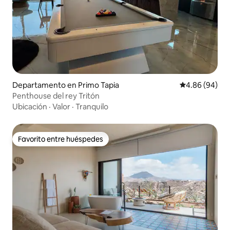
Departamento en Primo Tapia
Calificación p
4.86 (94)
Penthouse del rey Tritón
Ubicación
·
Valor
·
Tranquilo
Favorito entre huéspedes
Favorito entre huéspedes