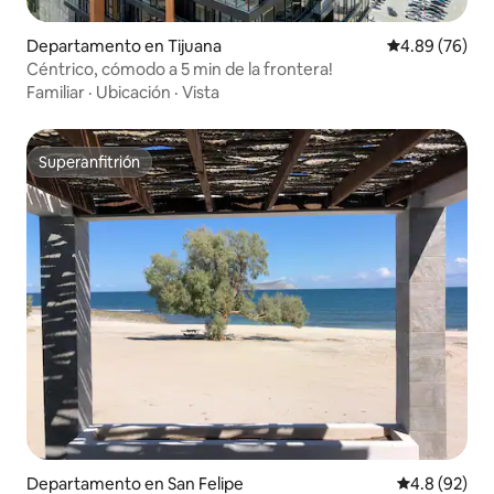
Departamento en Tijuana
Calificación p
4.89 (76)
Céntrico, cómodo a 5 min de la frontera!
Familiar
·
Ubicación
·
Vista
Superanfitrión
Superanfitrión
Departamento en San Felipe
Calificación
4.8 (92)