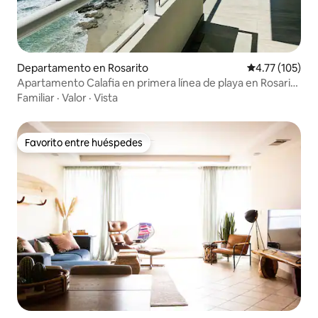
Departamento en Rosarito
Calificación p
4.77 (105)
Apartamento Calafia en primera línea de playa en Rosarito
con vistas al mar
Familiar
·
Valor
·
Vista
Favorito entre huéspedes
Favorito entre huéspedes