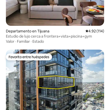
Departamento en Tijuana
Calificación p
4.92 (114)
Estudio de lujo cerca a frontera+vista+piscina+gym
Valor
·
Familiar
·
Estado
Favorito entre huéspedes
Favorito entre huéspedes