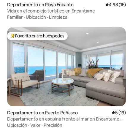
Departamento en Playa Encanto
Calificación 
4.93 (15)
Vida en el complejo turístico en Encantame
Familiar
·
Ubicación
·
Limpieza
Favorito entre huéspedes
De los mejores en Favorito entre huéspedes
Departamento en Puerto Peñasco
Calificaci
5 (19)
Departamento en esquina frente al mar en Encantame
Towers
Ubicación
·
Valor
·
Precisión