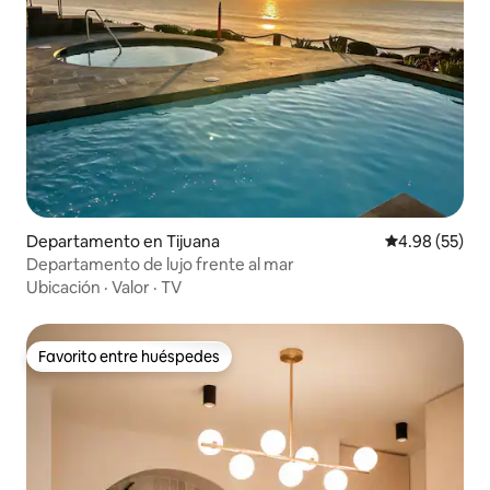
Departamento en Tijuana
Calificación p
4.98 (55)
Departamento de lujo frente al mar
Ubicación
·
Valor
·
TV
Favorito entre huéspedes
Favorito entre huéspedes