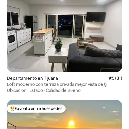
Departamento en Tijuana
Calificaci
5 (31)
Loft moderno con terraza privada mejor vista de tj
Ubicación
·
Estado
·
Calidad del sueño
Favorito entre huéspedes
De los mejores en Favorito entre huéspedes