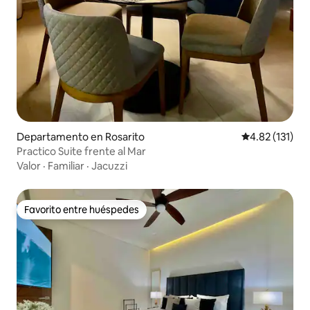
Departamento en Rosarito
Calificación p
4.82 (131)
Practico Suite frente al Mar
Valor
·
Familiar
·
Jacuzzi
Favorito entre huéspedes
Favorito entre huéspedes