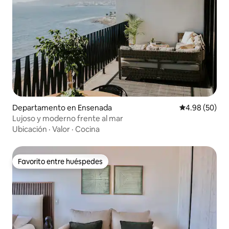
Departamento en Ensenada
Calificación p
4.98 (50)
Lujoso y moderno frente al mar
Ubicación
·
Valor
·
Cocina
Favorito entre huéspedes
Favorito entre huéspedes