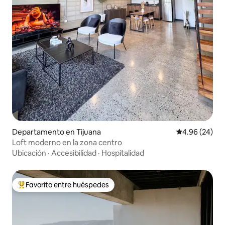
Departamento en Tijuana
Calificación p
4.96 (24)
Loft moderno en la zona centro
Ubicación
·
Accesibilidad
·
Hospitalidad
Favorito entre huéspedes
De los mejores en Favorito entre huéspedes