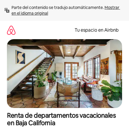
Ir
Parte del contenido se tradujo automáticamente. 
Mostrar 
al
en el idioma original
contenido
Tu espacio en Airbnb
Renta de departamentos vacacionales
en Baja California