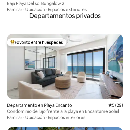
Baja Playa Del sol Bungalow 2
Familiar
·
Ubicación
·
Espacios exteriores
Departamentos privados
Favorito entre huéspedes
De los mejores en Favorito entre huéspedes
Departamento en Playa Encanto
Calificaci
5 (29)
Condominio de lujo frente a la playa en Encantame Soleil
Familiar
·
Ubicación
·
Espacios interiores