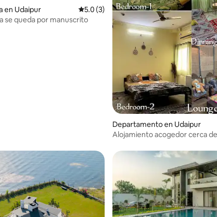
a en Udaipur
Calificación promedio: 5.0 de 5; 3 evaluac
5.0 (3)
a se queda por manuscrito
 4.92 de 5; 12 evaluaciones
Departamento en Udaipur
Alojamiento acogedor cerca del
Fatehsagar