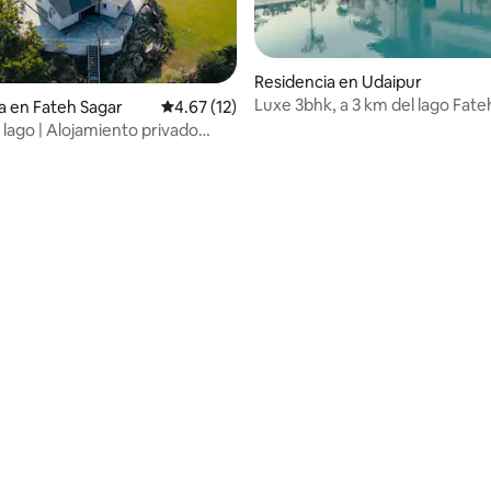
Residencia en Udaipur
Luxe 3bhk, a 3 km del lago Fate
a en Fateh Sagar
Calificación promedio: 4.67 de 5; 12 evaluac
4.67 (12)
el lago | Alojamiento privado
lago Fateh Sagar
 4.74 de 5; 54 evaluaciones