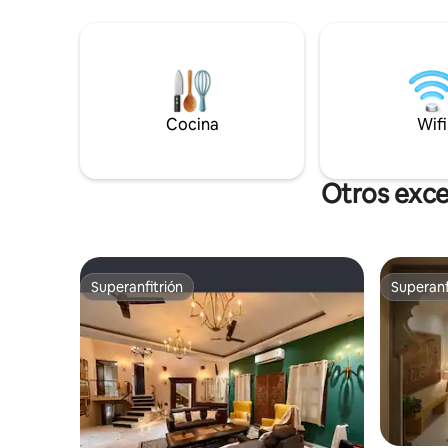
lagos. Ubicado en el último piso de Hill
Estacionamiento para 2 autos. - Artículos
Villa Sign
de tocador: Biotique. - Carga para
extiende 
vehículos eléctricos: ₹1200 Perfecto para
hermoso d
parejas y familias que buscan un
una zona 
alojamiento elegante, tranquilo y bien
de vapor 
comunicado
de relajac
Cocina
Wifi
Otros exce
Superanfitrión
Superanf
Superanfitrión
Superanf