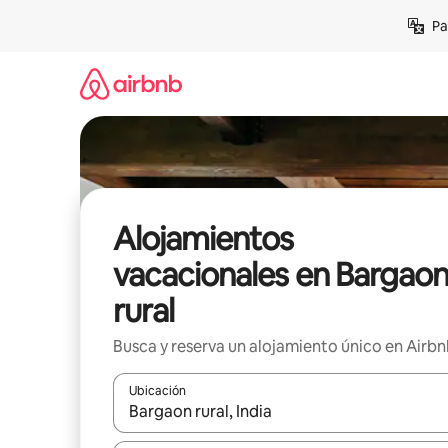
Ir
Pa
al
contenido
Alojamientos
vacacionales en Bargao
rural
Busca y reserva un alojamiento único en Airb
Ubicación
Cuando los resultados estén disponibles, podrás na