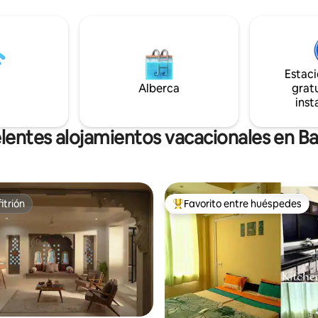
Udaipur, esperamos que te sie
ature Suites, la experiencia se
en casa. ✨ 2 recámaras • 2 aires
a terrazas compartidas de
acondicionados • WiFi de alta ve
iseño, áreas de descanso y
TV inteligente • cocina equipad
de bienestar con jacuzzi y baño
para trabajo remoto perfecto para
para disfrutar de un momento
parejas, familias, amigos y prof
Estac
ión.
siéntete como en casa 🤍
Alberca
gratu
inst
lentes alojamientos vacacionales en Ba
itrión
Favorito entre huéspedes
itrión
De los mejores en Favorito ent