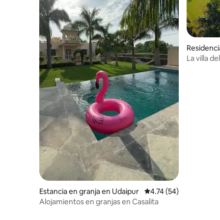
Residenci
La villa d
frente al 
Estancia en granja en Udaipur
Calificación promedio:
4.74 (54)
Alojamientos en granjas en Casalita