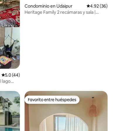
iones
Condominio en Udaipur
Calificación promedio:
4.92 (36)
Heritage Family 2 recámaras y sala |
Jardín | Centro de la ciudad (2–6
personas)
Calificación promedio: 5.0 de 5; 44 evaluaciones
5.0 (44)
 lago
Favorito entre huéspedes
Favorito entre huéspedes