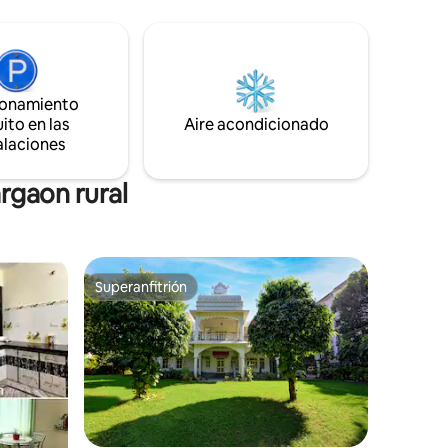
ntas como
centro de la ciudad de Udaipur. ✅
Amazon FireStickTV - (Prime Included) ✅
locidad •
A 1 km del lago Fatehsagar ✅ Todas las
a • apto
atracciones principales a solo 15-20
minutos ✅ Limpieza todos los días. ✅
esionales.
ionamiento
Toallas/champú/gel de baño ✅
ito en las
Aire acondicionado
Inversores de respaldo eléctrico ✅
alaciones
Cocina totalmente funcional ✅
Refrigerador ✅ Purificador de agua RO ✅
Internet wifi rápido ✅ Plancha
rgaon rural
Superanfitrión
re huéspedes
Superanfitrión