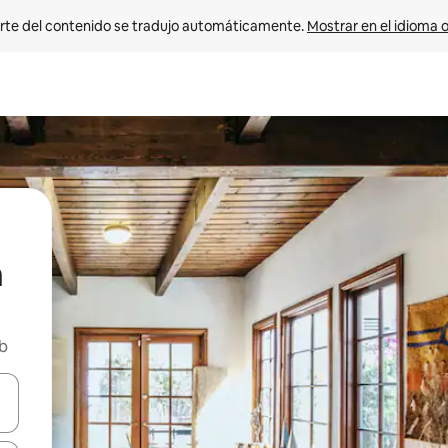
rte del contenido se tradujo automáticamente. 
Mostrar en el idioma o
n
nb
vegar usando las teclas de las flechas hacia arriba y hacia abajo, o b