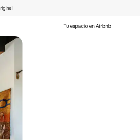
riginal
Tu espacio en Airbnb
ien tocando y deslizando la pantalla.