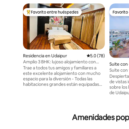
Favorito entre huéspedes
Favorito
De los mejores en Favorito entre huéspedes
Favorito
Residencia en Udaipur
Calificación promedio
5.0 (78)
Amplio 3 BHK: lujoso alojamiento con
Suite con
piscina privada
Trae a todos tus amigos y familiares a
nte en Ud
Suite con 
este excelente alojamiento con mucho
Vistas a Ar
Despierta 
espacio para la diversión - Todas las
de vistas
habitaciones grandes están equipadas
sobre los 
con TV de 55 pulgadas. - Interiores
de Udaipu
espaciosos, limpios y con un mobiliario
terraza privada. Ubicada 
precioso - Una habitación con piscina
encantado
privada de 225 pies cuadrados. - Wifi
ciudad, e
rápido y TV inteligente. - Cocina
2 habitac
Amenidades popul
totalmente equipada - Todos los artículos
combinaci
básicos - Agua caliente y aire
tranquilid
acondicionado 24/7 - Balcón privado. -