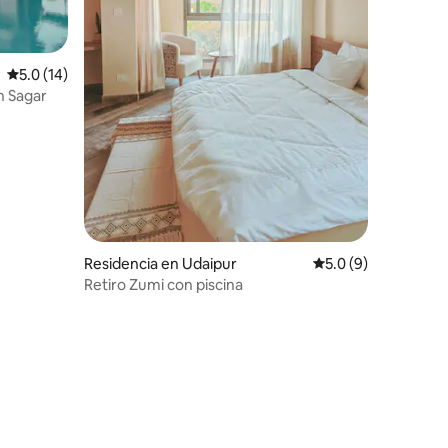
Calificación promedio: 5.0 de 5; 14 evaluaciones
5.0 (14)
h Sagar
iones
Residencia en Udaipur
Calificación promed
5.0 (9)
Retiro Zumi con piscina