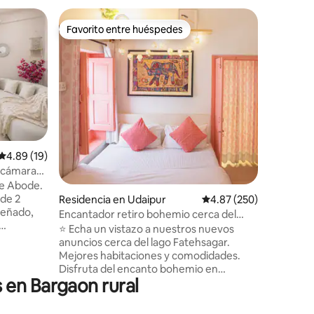
Departam
Favorito entre huéspedes
Favorit
Favorito entre huéspedes
Favorit
Estancia 
¡Bienveni
familia e
Creamos 
para ofre
comodidad
o grupos.
diseñada
arte loca
iones
Calificación promedio: 4.89 de 5; 19 evaluaciones
4.89 (19)
modernas.
ecámaras
de la azo
los lagos
le Abode.
unas vist
Estamos c
Residencia en Udaipur
Calificación promedio: 
4.87 (250)
señado,
Palacio d
Encantador retiro bohemio cerca del
es fácil.
lago Fatehsagar
⭐️ Echa un vistazo a nuestros nuevos
desayuno
anuncios cerca del lago Fatehsagar.
getación y
enorgull
Mejores habitaciones y comodidades.
Disfruta del encanto bohemio en
uí por
 en Bargaon rural
nuestro alojamiento cerca del lago
liar o
Fatehsagar, ubicado en una zona
xplorar
residencial tranquila a solo 15 minutos del