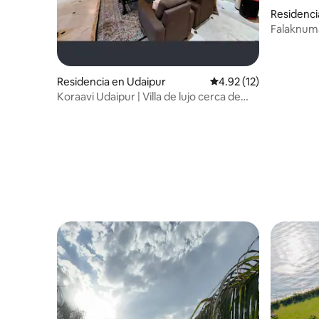
Residenci
Falaknum
Residencia en Udaipur
Calificación promedio:
4.92 (12)
Koraavi Udaipur | Villa de lujo cerca de
Fateh Sagar